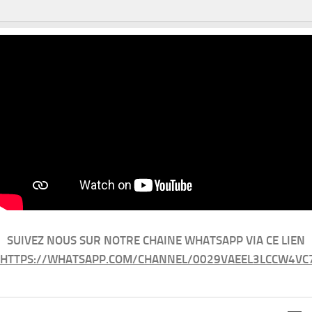
SUIVEZ NOUS SUR NOTRE CHAINE WHATSAPP VIA CE LIEN
HTTPS://WHATSAPP.COM/CHANNEL/0029VAEEL3LCCW4VC