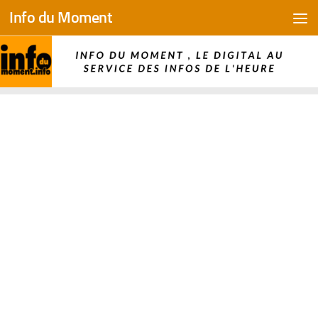
Info du Moment
Skip to content