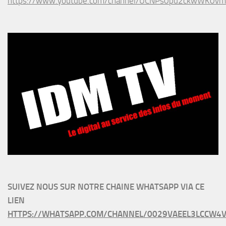
https://www.youtube.com/channel/UCNPs0pu2ckwWK0v
SUIVEZ NOUS SUR NOTRE CHAINE WHATSAPP VIA CE
LIEN
HTTPS://WHATSAPP.COM/CHANNEL/0029VAEEL3LCCW4V