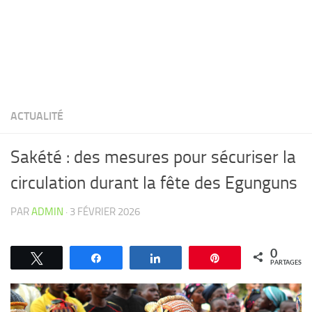
ACTUALITÉ
Sakété : des mesures pour sécuriser la
circulation durant la fête des Egunguns
PAR
ADMIN
·
3 FÉVRIER 2026
0
Tweetez
Partagez
Partagez
Épingle
PARTAGES