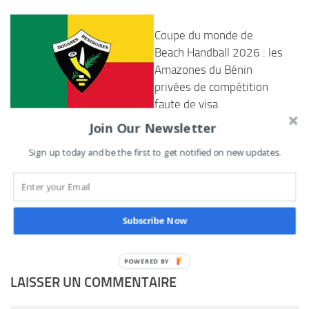
Coupe du monde de
Beach Handball 2026 : les
Amazones du Bénin
privées de compétition
faute de visa
Join Our Newsletter
23 JUIN 2026
Bénin : une femme
désormais à la tête de la
Sign up today and be the first to get notified on new updates.
direction départementale
Ouémé -Plateau des
douanes
Subscribe Now
18 AOÛT 2021
LAISSER UN COMMENTAIRE