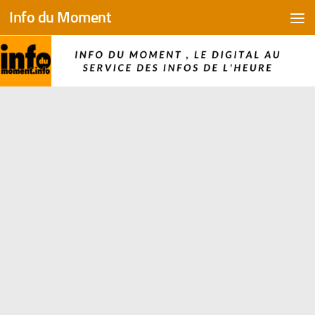
Info du Moment
Skip to content