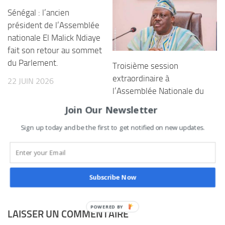
Sénégal : l’ancien
président de l’Assemblée
nationale El Malick Ndiaye
fait son retour au sommet
du Parlement.
Troisième session
extraordinaire à
22 JUIN 2026
l’Assemblée Nationale du
Bénin : Cinq projets de
Join Our Newsletter
lois à examiner par le
Sign up today and be the first to get notified on new updates.
président Louis Vlavonou
et ses collègues en 15
jours
28 SEPTEMBRE 2022
Subscribe Now
POWERED
LAISSER UN COMMENTAIRE
BY