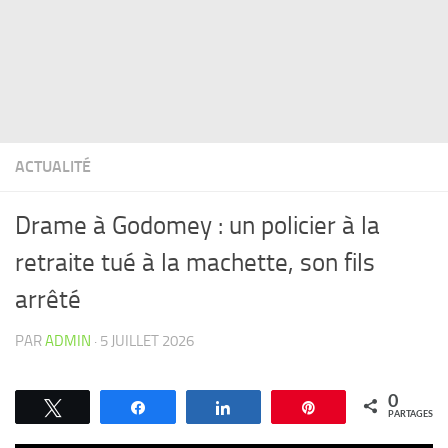
ACTUALITÉ
Drame à Godomey : un policier à la
retraite tué à la machette, son fils
arrêté
PAR
ADMIN
·
5 JUILLET 2026
0
Tweetez
Partagez
Partagez
Épingle
PARTAGES