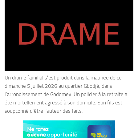
Un drame familial s’est produit dans la matinée de ce
dimanche 5 juillet 2026 au quartier Gbodjè, dans
l’arrondissement de Godomey. Un policier à la retraite a
été mortellement agressé à son domicile. Son fils est
soupçonné d’être l’auteur des faits.