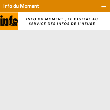
Info du Moment
Skip to content