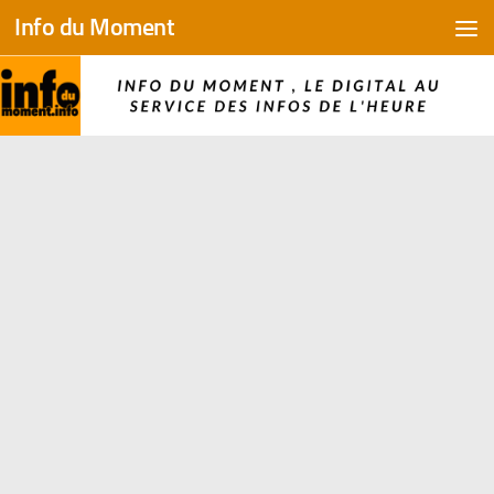
Info du Moment
Skip to content