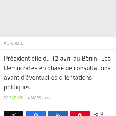
ACTUALITÉ
Présidentielle du 12 avril au Bénin : Les
Démocrates en phase de consultations
avant d’éventuelles orientations
politiques
PAR
ADMIN
·
14 MARS 2026
0
Tweetez
Partagez
Partagez
Épingle