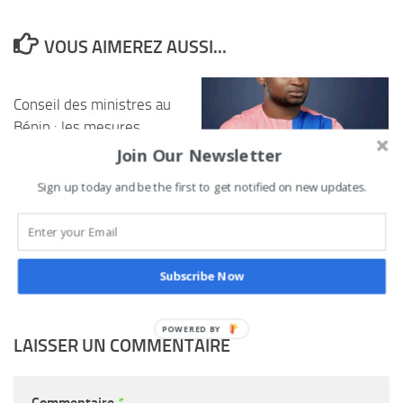
VOUS AIMEREZ AUSSI...
Conseil des ministres au
Bénin : les mesures
phares adoptées ce
Join Our Newsletter
mercredi 13 mai 2026
Sign up today and be the first to get notified on new updates.
19ème circonscription
13 MAI 2026
électorale : Romaric Soton
quitte l’UP Le Renouveau
7 DÉCEMBRE 2023
Subscribe Now
LAISSER UN COMMENTAIRE
Commentaire
*