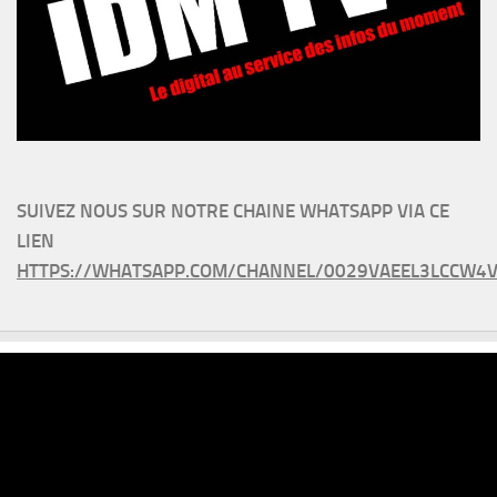
SUIVEZ NOUS SUR NOTRE CHAINE WHATSAPP VIA CE
LIEN
HTTPS://WHATSAPP.COM/CHANNEL/0029VAEEL3LCCW4V