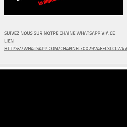
SUIVEZ NOUS SUR NOTRE CHAINE WHATSAPP VIA CE
LIEN
HTTPS://WHATSAPP.COM/CHANNEL/0029VAEEL3LCCW4V