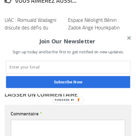
VOUS AIMEREZ AUSSI...
UAC : Romuald Wadagni
Espace Néolight Bénin :
discute des défis du
Zadok Ange Hounkpatin
système éducatif avec les
met progressivement en
Join Our Newsletter
étudiants
place un vaste projet de
transformation
Sign up today and be the first to get notified on new updates.
24 MARS 2026
agroalimentaire à Ikpinlè
28 AVRIL 2023
Subscribe Now
LAISSER UN COMMENTAIRE
Commentaire
*