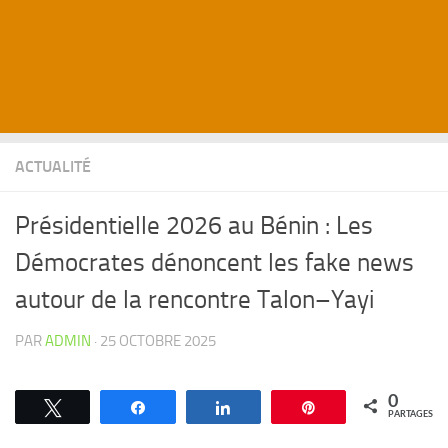
ACTUALITÉ
Présidentielle 2026 au Bénin : Les
Démocrates dénoncent les fake news
autour de la rencontre Talon–Yayi
PAR
ADMIN
·
25 OCTOBRE 2025
0
Tweetez
Partagez
Partagez
Épingle
PARTAGES