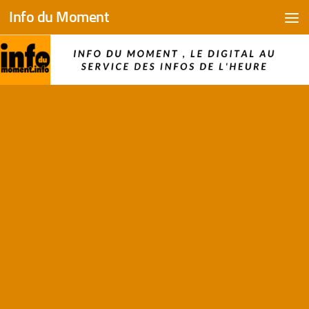
Info du Moment
Skip to content