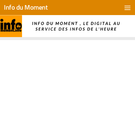
Info du Moment
Skip to content