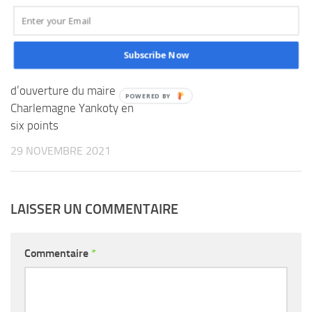
rentre libre sous
convocation
4ème session ordinaire à
16 DÉCEMBRE 2025
la mairie de Porto-Novo :
Subscribe Now
l’essentiel du discours
d’ouverture du maire
Charlemagne Yankoty en
six points
29 NOVEMBRE 2021
LAISSER UN COMMENTAIRE
Commentaire
*