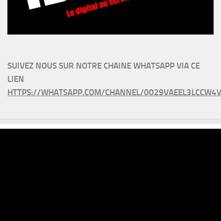
SUIVEZ NOUS SUR NOTRE CHAINE WHATSAPP VIA CE
LIEN
HTTPS://WHATSAPP.COM/CHANNEL/0029VAEEL3LCCW4V