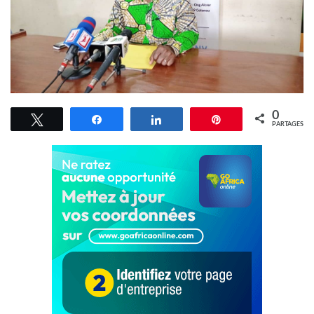
0
Tweetez
Partagez
Partagez
Épingle
PARTAGES