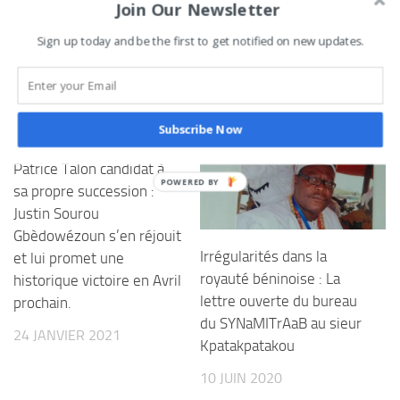
Tweetez
Partagez
Partagez
Épingle
Join Our Newsletter
PARTAGES
Sign up today and be the first to get notified on new updates.
VOUS AIMEREZ AUSSI...
Subscribe Now
Patrice Talon candidat à
sa propre succession :
Justin Sourou
Gbèdowézoun s’en réjouit
Irrégularités dans la
et lui promet une
royauté béninoise : La
historique victoire en Avril
lettre ouverte du bureau
prochain.
du SYNaMITrAaB au sieur
24 JANVIER 2021
Kpatakpatakou
10 JUIN 2020