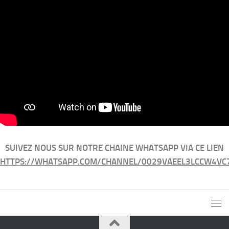
SUIVEZ NOUS SUR NOTRE CHAINE WHATSAPP VIA CE LIEN
HTTPS://WHATSAPP.COM/CHANNEL/0029VAEEL3LCCW4VC