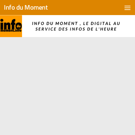
Info du Moment
Skip to content