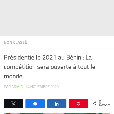
NON CLASSÉ
Présidentielle 2021 au Bénin : La
compétition sera ouverte à tout le
monde
PAR
ADMIN
·
14 NOVEMBRE 2020
0
Tweetez
Partagez
Partagez
Épingle
PARTAGES