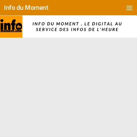
Info du Moment
Skip to content