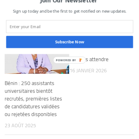
Sign up today and be the first to get notified on new updates.
VOUS AIMEREZ AUSSI...
Subscribe Now
Bénin : cinq jours après le
vote, les chiffres se font
toujours attendre
16 JANVIER 2026
Bénin : 250 assistants
universitaires bientôt
recrutés, premières listes
de candidatures validées
ou rejetées disponibles
23 AOÛT 2025