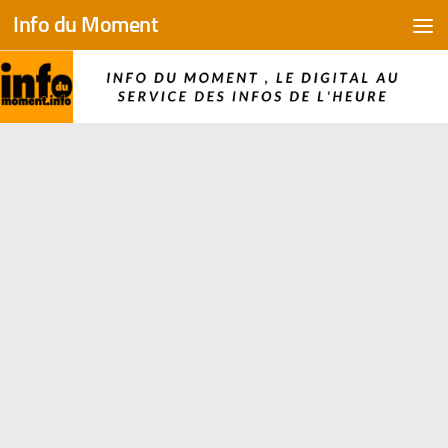
Info du Moment
Skip to content