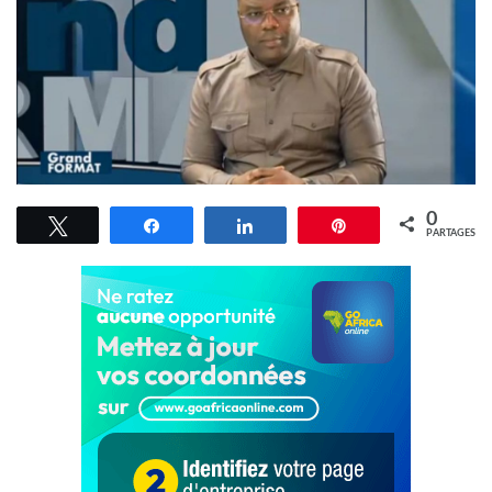
0
Tweetez
Partagez
Partagez
Épingle
PARTAGES