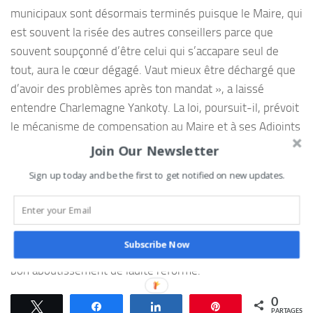
municipaux sont désormais terminés puisque le Maire, qui
est souvent la risée des autres conseillers parce que
souvent soupçonné d’être celui qui s’accapare seul de
tout, aura le cœur dégagé. Vaut mieux être déchargé que
d’avoir des problèmes après ton mandat », a laissé
entendre Charlemagne Yankoty. La loi, poursuit-il, prévoit
le mécanisme de compensation au Maire et à ses Adjoints
ainsi qu’aux autres membres du Conseil que sont les
Join Our Newsletter
Chefs d’arrondissements, les conseillers et les Chefs
Sign up today and be the first to get notified on new updates.
quartiers et de villages.
Ainsi, il faut d’abord faire l’expérience de cette réforme a-
t-il conclu avant d’inviter chaque Béninois surtout les
Subscribe Now
acteurs de la gouvernance locale à se tenir prêt pour un
bon aboutissement de ladite réforme.
0
Tweetez
Partagez
Partagez
Épingle
PARTAGES