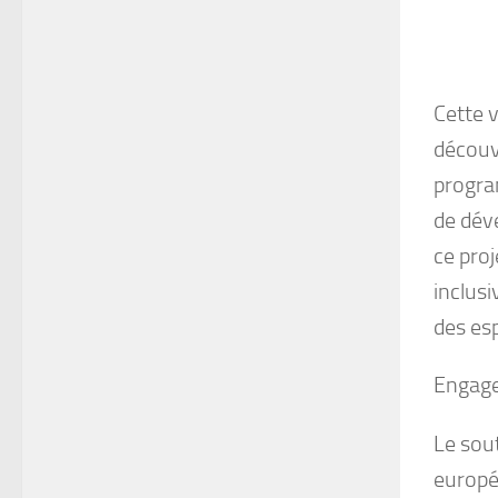
Cette v
découvr
progra
de dév
ce proj
inclusi
des esp
Engage
Le sou
europé