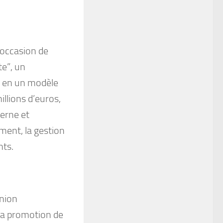
l’occasion de
te”, un
e en un modèle
llions d’euros,
derne et
ement, la gestion
nts.
Union
 la promotion de