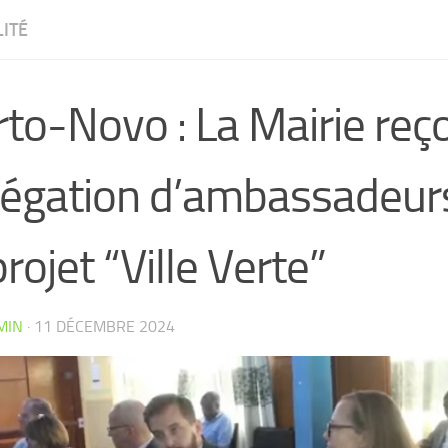
ITÉ
to-Novo : La Mairie reço
légation d’ambassadeur
projet “Ville Verte”
MIN
·
11 DÉCEMBRE 2024
CW4VC7IPMY0L