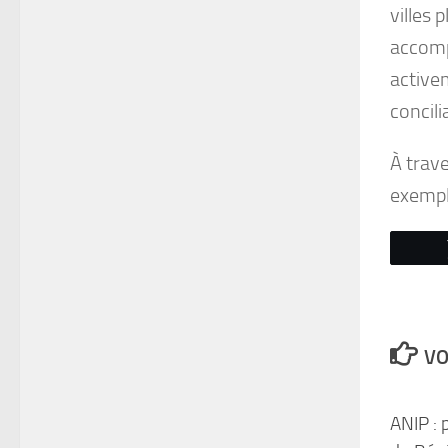
villes 
accomp
active
concili
À trave
exemple
VO
ANIP : 