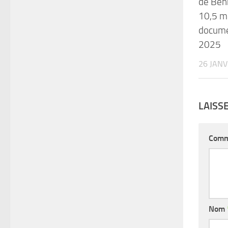
de Béni
10,5 mi
docume
2025
26 JANV
LAISS
Comm
Nom