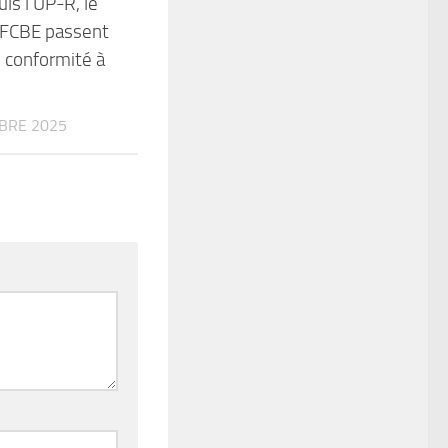
ls l’UP-R, le
 FCBE passent
e conformité à
BRE 2025