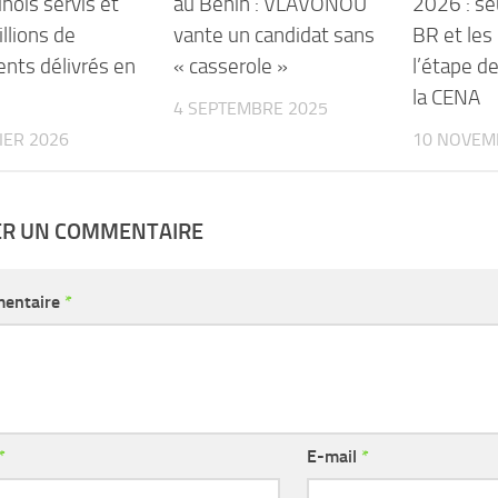
nois servis et
au Bénin : VLAVONOU
2026 : seu
llions de
vante un candidat sans
BR et les
nts délivrés en
« casserole »
l’étape d
la CENA
4 SEPTEMBRE 2025
IER 2026
10 NOVEM
ER UN COMMENTAIRE
entaire
*
*
E-mail
*