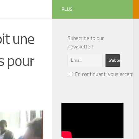
PLUS
it une
Subscribe to our
newsletter!
s pour
En continuant, vous acceptez 