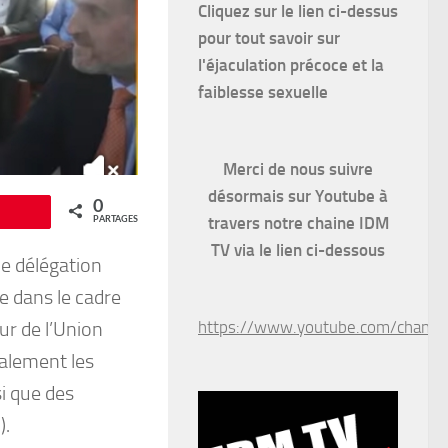
Cliquez sur le lien ci-dessus
pour
tout savoir sur
l'éjaculation précoce et la
faiblesse sexuelle
Merci de nous suivre
désormais sur Youtube à
0
Épingle
travers notre chaine IDM
PARTAGES
TV via le lien ci-dessous
ne délégation
e dans le cadre
https://www.youtube.com/chan
ur de l’Union
alement les
i que des
).