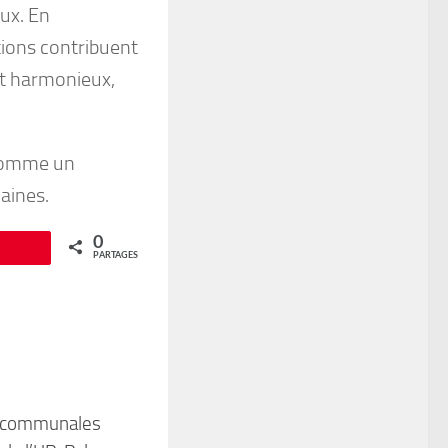
aux. En
tions contribuent
nt harmonieux,
e comme un
caines.
0
Épingle
PARTAGES
s communales