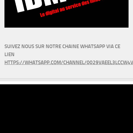
SUIVEZ NOUS SUR NOTRE CHAINE WHATSAPP VIA CE
LIEN
HTTPS://WHATSAPP.COM/CHANNEL/0029VAEEL3LCCW4V