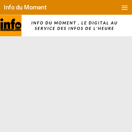
Info du Moment
Skip to content