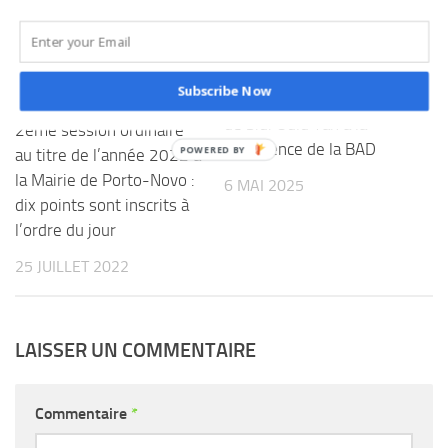
Nouakchott : Bio Tchané
et Wadagni portent le
message de Talon et
Subscribe Now
appuient la candidature
de Sidi Ould Tah à la
2ème session ordinaire
présidence de la BAD
au titre de l’année 2022 à
la Mairie de Porto-Novo :
6 MAI 2025
dix points sont inscrits à
l’ordre du jour
25 JUILLET 2022
LAISSER UN COMMENTAIRE
Commentaire
*