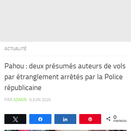
ACTUALITÉ
Pahou : deux présumés auteurs de vols
par étranglement arrêtés par la Police
républicaine
PAR
ADMIN
·
9 JUIN 2026
0
Tweetez
Partagez
Partagez
Épingle
PARTAGES