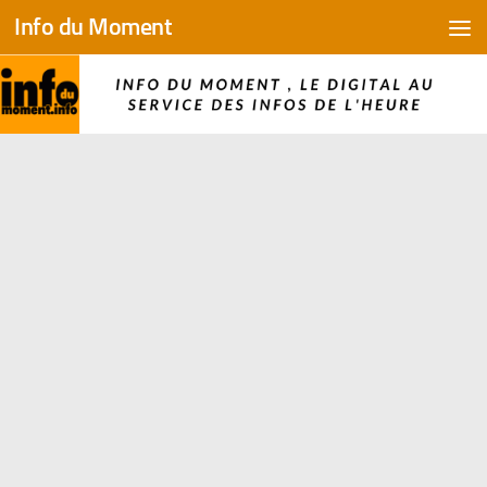
Info du Moment
Skip to content