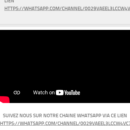
LIEN
HTTPS://WHATSAPP.COM/CHANNEL/0029VAEEL3LCCW4V
SUIVEZ NOUS SUR NOTRE CHAINE WHATSAPP VIA CE LIEN
HTTPS://WHATSAPP.COM/CHANNEL/0029VAEEL3LCCW4VC