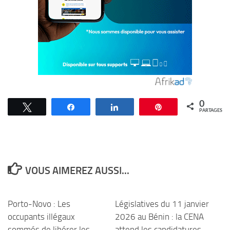
0
Tweetez
Partagez
Partagez
Épingle
PARTAGES
VOUS AIMEREZ AUSSI...
Porto-Novo : Les
Législatives du 11 janvier
occupants illégaux
2026 au Bénin : la CENA
sommés de libérer les
attend les candidatures