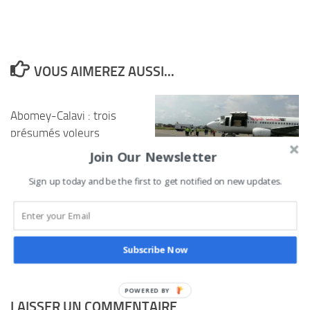
VOUS AIMEREZ AUSSI...
Abomey-Calavi : trois
présumés voleurs
interpellés à Godomey,
Join Our Newsletter
des motos récupérées
Sign up today and be the first to get notified on new updates.
Bénin : atterrissage des
23 JUIN 2025
26 trésors royaux à
Cotonou
10 NOVEMBRE 2021
Subscribe Now
LAISSER UN COMMENTAIRE