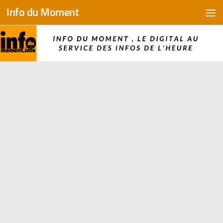
Info du Moment
Skip to content