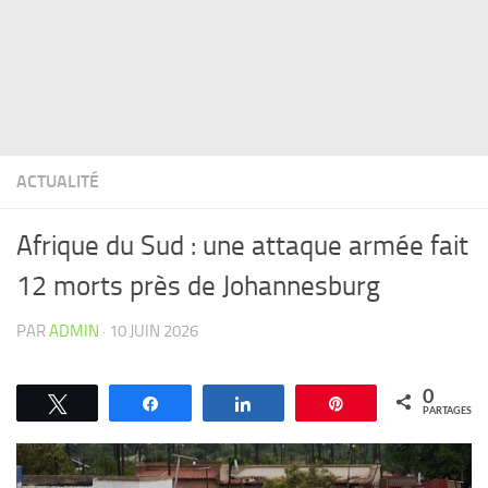
ACTUALITÉ
Afrique du Sud : une attaque armée fait
12 morts près de Johannesburg
PAR
ADMIN
·
10 JUIN 2026
0
Tweetez
Partagez
Partagez
Épingle
PARTAGES