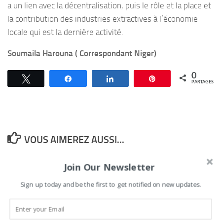
a un lien avec la décentralisation, puis le rôle et la place et
la contribution des industries extractives à l’économie
locale qui est la dernière activité.
Soumaila Harouna ( Correspondant Niger)
0
Tweetez
Partagez
Partagez
Épingle
PARTAGES
VOUS AIMEREZ AUSSI...
Join Our Newsletter
Bénin : le Comité des
Rites Vodun défend la
Sign up today and be the first to get notified on new updates.
sacralité de la tradition
contre les dérives en
Porto-Novo : la 2è phase
ligne