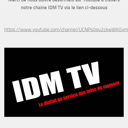
notre chaine IDM TV via le lien ci-dessous
https://www.youtube.com/channel/UCNPs0pu2ckwWK0v