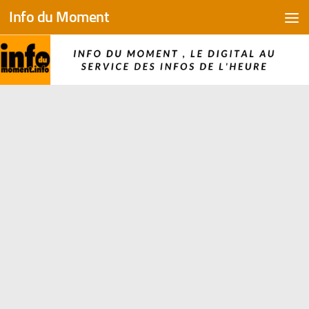
Info du Moment
Skip to content