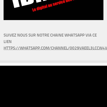
SUIVEZ NOUS SUR NOTRE CHAINE WHATSAPP VIA CE
LIEN
HTTPS://WHATSAPP.COM/CHANNEL/0029VAEEL3LCCW4V