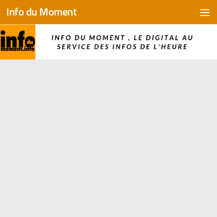
Info du Moment
Skip to content