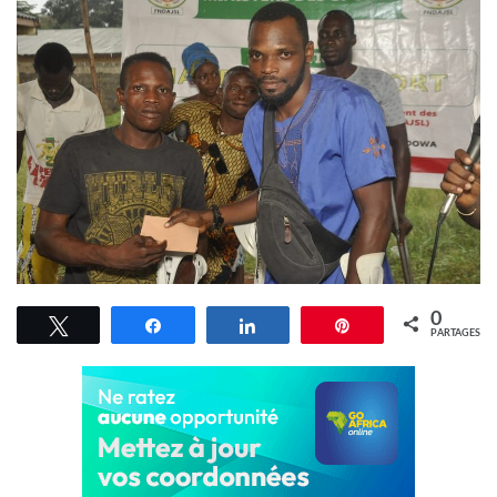
0
Tweetez
Partagez
Partagez
Épingle
PARTAGES