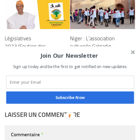
Législatives
Niger : L’association
2023/Soutien des
culturelle Galgadin
artisans aux candidats UP
Matassa, pour une
Join Our Newsletter
le Renouveau
:
sêdozan
cohabitation pacifique
Sign up today and be the first to get notified on new updates.
jean-claude apithy
entre migrants et
reconnaissant
autochtones
28 DÉCEMBRE 2022
21 JUIN 2021
Subscribe Now
LAISSER UN COMMENTAIRE
Commentaire
*