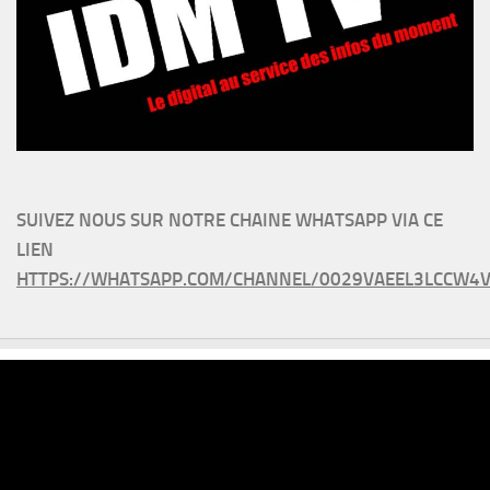
SUIVEZ NOUS SUR NOTRE CHAINE WHATSAPP VIA CE
LIEN
HTTPS://WHATSAPP.COM/CHANNEL/0029VAEEL3LCCW4V