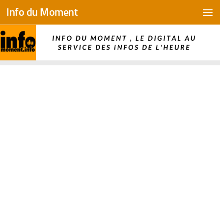
Info du Moment
Skip to content