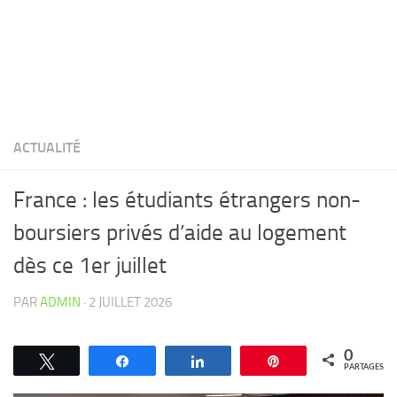
ACTUALITÉ
France : les étudiants étrangers non-
boursiers privés d’aide au logement
dès ce 1er juillet
PAR
ADMIN
·
2 JUILLET 2026
0
Tweetez
Partagez
Partagez
Épingle
PARTAGES