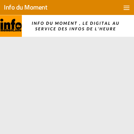
Info du Moment
Skip to content