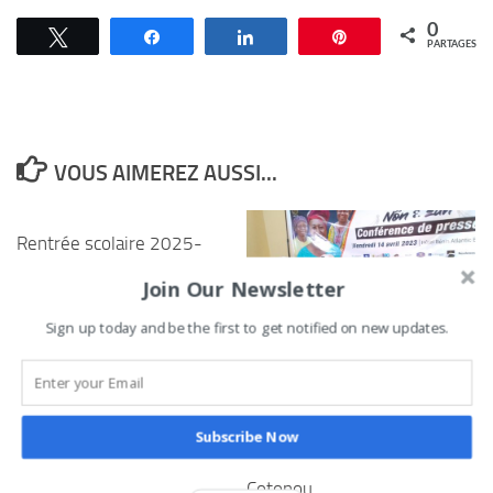
0
Tweetez
Partagez
Partagez
Épingle
PARTAGES
VOUS AIMEREZ AUSSI...
Rentrée scolaire 2025-
2026 : le gouvernement
Join Our Newsletter
et les syndicats
renforcent le dialogue
Sign up today and be the first to get notified on new updates.
Festival international Non
social
é Zan (hommages à
10 SEPTEMBRE 2025
Maman) : Le groupe
Sègan annonce la
Subscribe Now
première édition à
Cotonou