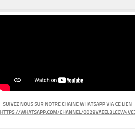
SUIVEZ NOUS SUR NOTRE CHAINE WHATSAPP VIA CE LIEN
HTTPS://WHATSAPP.COM/CHANNEL/0029VAEEL3LCCW4VC