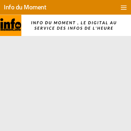
Info du Moment
Skip to content