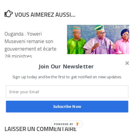
VOUS AIMEREZ AUSSI...
Ouganda : Yoweri
Museveni remanie son
gouvernement et écarte
28 ministres
Porto-Novo : les
Join Our Newsletter
28 MAI 2026
épreuves du baccalauréat
Sign up today and be the first to get notified on new updates.
lancées au lycée
technique par le premier
adjoint au maire
21 JUIN 2022
Subscribe Now
LAISSER UN COMMENTAIRE