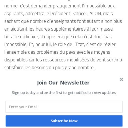
norme, c’est demander pratiquement l’impossible aux
aspirants, admettra le Président Patrice TALON, mais
sachant que nombre d’enseignants font autant sinon plus
en ajoutant les heures supplémentaires à leur masse
horaire ordinaire, il opposera que cela n’est donc pas
impossible. Et, pour lui, le rôle de l’Etat, c’est de régler
l’ensemble des problèmes du pays avec les moyens
disponibles car les ressources mobilisées doivent servir à
satisfaire les besoins du plus grand nombre.
Ouvert à la discussion, le Chef de l’Etat a, en écoutant ses
Join Our Newsletter
interlocuteurs, promis de les associer à un inventaire de la
Sign up today and be the first to get notified on new updates.
base de données et, si les 30h s’avéraient irréalistes, de
faire des accommodements puisque le sujet ne relève pas
du fétichisme. Le seul souci, a-t-il martelé, c’est de
rompre avec le fait que seuls les enfants de parents aisés
Subscribe Now
puissent aller à l’école dans des conditions convenables.