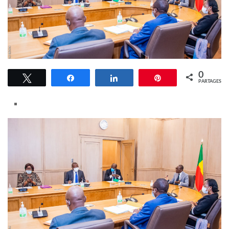
0
Tweetez
Partagez
Partagez
Épingle
PARTAGES