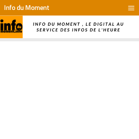
Info du Moment
Skip to content