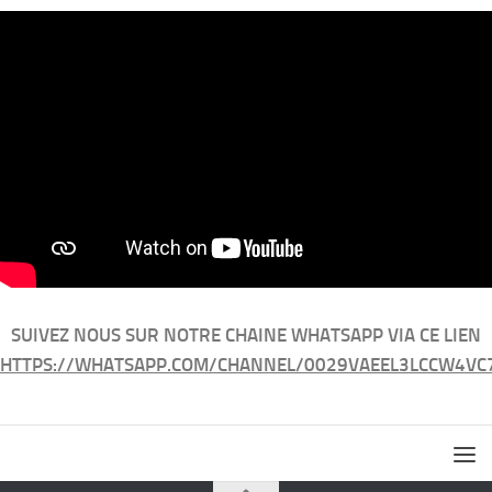
SUIVEZ NOUS SUR NOTRE CHAINE WHATSAPP VIA CE LIEN
HTTPS://WHATSAPP.COM/CHANNEL/0029VAEEL3LCCW4VC