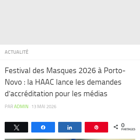
ACTUALITÉ
Festival des Masques 2026 à Porto-
Novo : la HAAC lance les demandes
d’accréditation pour les médias
PAR
ADMIN
·
13 MAI 2026
0
Tweetez
Partagez
Partagez
Épingle
PARTAGES