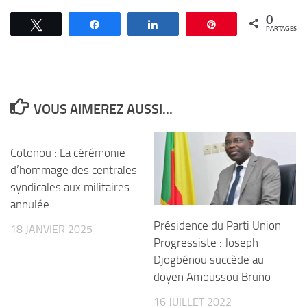
0
Tweetez
Partagez
Partagez
Épingle
PARTAGES
VOUS AIMEREZ AUSSI...
Cotonou : La cérémonie
d’hommage des centrales
syndicales aux militaires
annulée
Présidence du Parti Union
18 JANVIER 2025
Progressiste : Joseph
Djogbénou succède au
doyen Amoussou Bruno
16 JUILLET 2022