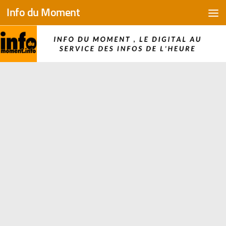
Info du Moment
Skip to content