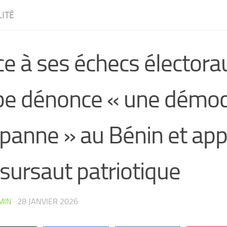
ITÉ
e à ses échecs électorau
be dénonce « une démoc
panne » au Bénin et app
sursaut patriotique
CW4VC7IPMY0L
MIN
·
28 JANVIER 2026