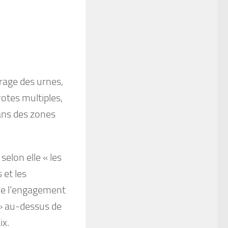
rrage des urnes,
votes multiples,
dans des zones
selon elle « les
 et les
 de l’engagement
n » au-dessus de
ix.