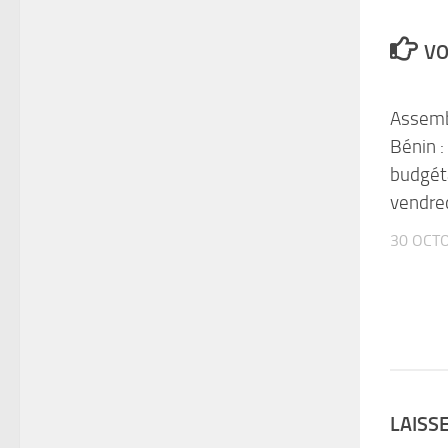
VO
Assemb
Bénin :
budgéta
vendre
30 OCT
LAISS