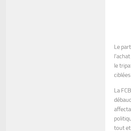
Le part
l’achat
le trip
ciblées
La FCBE
débauch
affecta
politiq
tout et