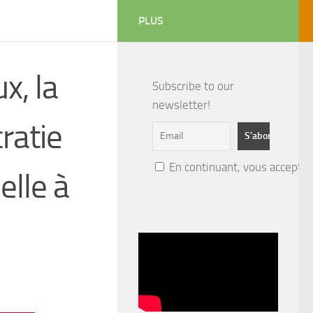
PLUS
x, la
Subscribe to our
newsletter!
ratie
En continuant, vous acceptez 
elle à