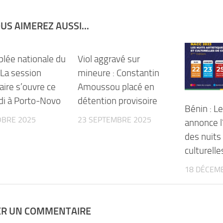
US AIMEREZ AUSSI...
lée nationale du
Viol aggravé sur
 La session
mineure : Constantin
ire s’ouvre ce
Amoussou placé en
di à Porto-Novo
détention provisoire
Bénin : L
OBRE 2025
23 SEPTEMBRE 2025
annonce l
des nuits 
culturell
18 DÉCEM
ER UN COMMENTAIRE