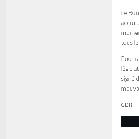
Le Bure
accru 
moment
tous le
Pour ra
législa
signé 
mouva
GDK