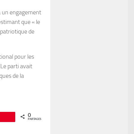
t à un engagement
stimant que « le
patriotique de
tional pour les
Le parti avait
ques de la
0
Épingle
PARTAGES