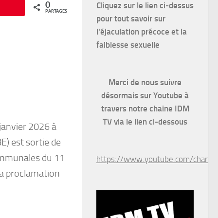
Cliquez sur le lien ci-dessus
0
Épingle
PARTAGES
pour
tout savoir sur
l'éjaculation précoce et la
faiblesse sexuelle
Merci de nous suivre
désormais sur Youtube à
travers notre chaine IDM
TV via le lien ci-dessous
janvier 2026 à
) est sortie de
 communales du 11
https://www.youtube.com/chan
la proclamation