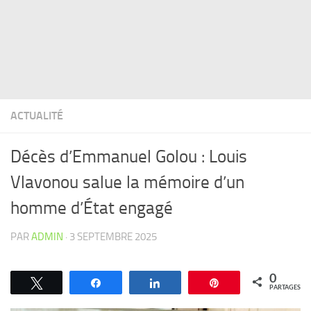
ACTUALITÉ
Décès d’Emmanuel Golou : Louis
Vlavonou salue la mémoire d’un
homme d’État engagé
PAR
ADMIN
·
3 SEPTEMBRE 2025
0
Tweetez
Partagez
Partagez
Épingle
PARTAGES