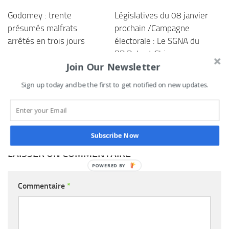
Godomey : trente
Législatives du 08 janvier
présumés malfrats
prochain /Campagne
arrêtés en trois jours
électorale : Le SGNA du
BR Robert Gbian aux
29 SEPTEMBRE 2025
Join Our Newsletter
côtés des candidats de la
2ème circonscription
Sign up today and be the first to get notified on new updates.
électorale ce mardi
4 JANVIER 2023
Subscribe Now
LAISSER UN COMMENTAIRE
Commentaire
*