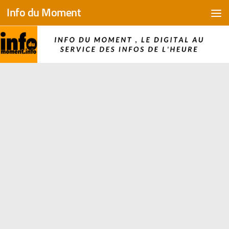
Info du Moment
Skip to content