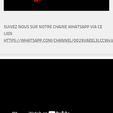
SUIVEZ NOUS SUR NOTRE CHAINE WHATSAPP VIA CE
LIEN
HTTPS://WHATSAPP.COM/CHANNEL/0029VAEEL3LCCW4V