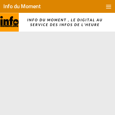
Info du Moment
Skip to content