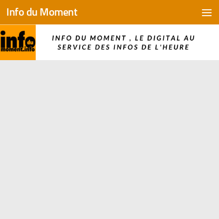
Info du Moment
Skip to content