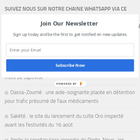
SUIVEZ NOUS SUR NOTRE CHAINE WHATSAPP VIA CE
LIEN
Join Our Newsletter
HTTPS://WHATSAPP.COM/CHANNEL/0029VAEEL3LCCW4V
Sign up today and be the first to get notified on new updates.
Subscribe Now
Nigeria : plus de 300 otages libérés après plus de six
mois de captivité
POWERED BY
Dassa-Zoumè : une aide-soignante placée en détention
pour trafic présumé de faux médicaments
Sakété : le site du lancement du culte Oro inspecté
avant les festivités du 16 août
Après le spectaculaire incendie de Porto-Novo , les