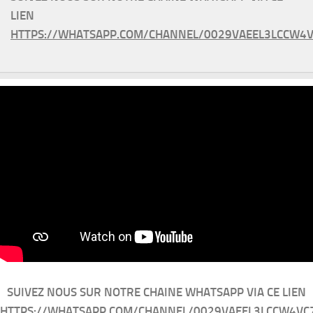
LIEN
HTTPS://WHATSAPP.COM/CHANNEL/0029VAEEL3LCCW4V
SUIVEZ NOUS SUR NOTRE CHAINE WHATSAPP VIA CE LIEN
HTTPS://WHATSAPP.COM/CHANNEL/0029VAEEL3LCCW4VC