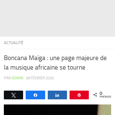
ACTUALITÉ
Boncana Maïga : une page majeure de
la musique africaine se tourne
PAR
ADMIN
·
28 FÉVRIER 2026
0
Tweetez
Partagez
Partagez
Épingle
PARTAGES