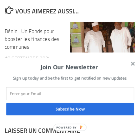
VOUS AIMEREZ AUSSI...
Bénin : Un Fonds pour
booster les finances des
communes
18 SEPTEMBRE 2025
Tournée nationale du SGN
Join Our Newsletter
du BR / Campagne
électorale : Le tandem
Sign up today and be the first to get notified on new updates.
Tchané -Gbian reçu ce
week-end à Bembèrèkè
2 JANVIER 2023
Subscribe Now
LAISSER UN COMMENTAIRE