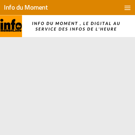
Info du Moment
Skip to content