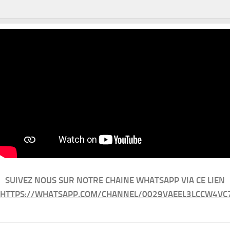
SUIVEZ NOUS SUR NOTRE CHAINE WHATSAPP VIA CE LIEN
HTTPS://WHATSAPP.COM/CHANNEL/0029VAEEL3LCCW4VC