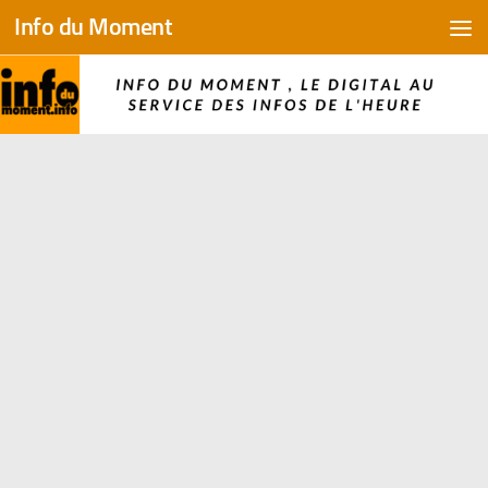
Info du Moment
Skip to content