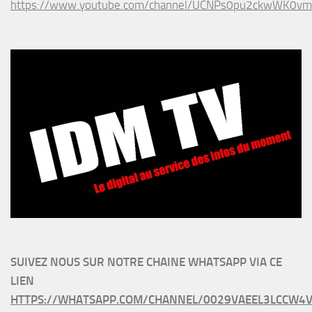
https://www.youtube.com/channel/UCNPs0pu2ckwWK0v
SUIVEZ NOUS SUR NOTRE CHAINE WHATSAPP VIA CE
LIEN
HTTPS://WHATSAPP.COM/CHANNEL/0029VAEEL3LCCW4V