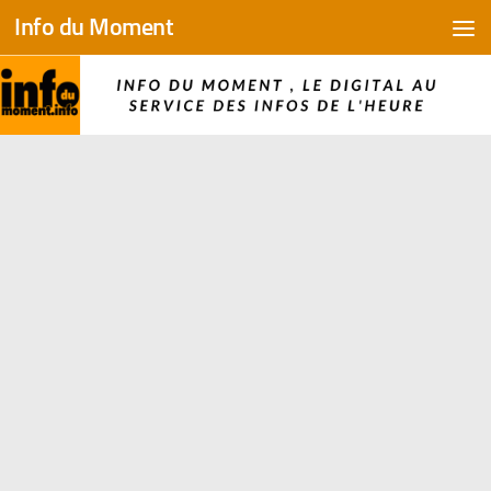
Info du Moment
Skip to content