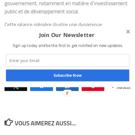
gouvernement, notamment en matière d’investissement
public et de développement social.
Cette séance plénière illustre une dynamique
parlementaire active, marquée à la fois par des réformes
Join Our Newsletter
institutionnelles, des ajustements législatifs et une
Sign up today and be the first to get notified on new updates.
participation aux grandes orientations budgétaires du
pays.
GDK
Subscribe Now
0
Tweetez
Partagez
Partagez
Épingle
PARTAGES
VOUS AIMEREZ AUSSI...