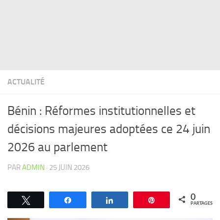
ACTUALITÉ
Bénin : Réformes institutionnelles et
décisions majeures adoptées ce 24 juin
2026 au parlement
PAR
ADMIN
·
25 JUIN 2026
0
Tweetez
Partagez
Partagez
Épingle
PARTAGES