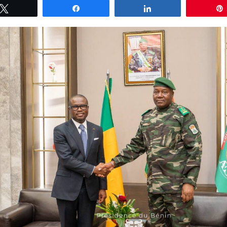
Tweetez
Partagez
Partagez