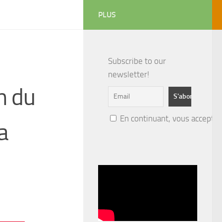
PLUS
Subscribe to our
newsletter!
n du
En continuant, vous acceptez 
a