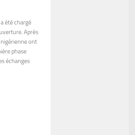
 a été chargé
ouverture. Après
t nigérienne ont
mière phase
 des échanges