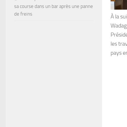
sa course dans un bar après une panne
de freins
À la su
Wadagn
Présid
les tra
pays en