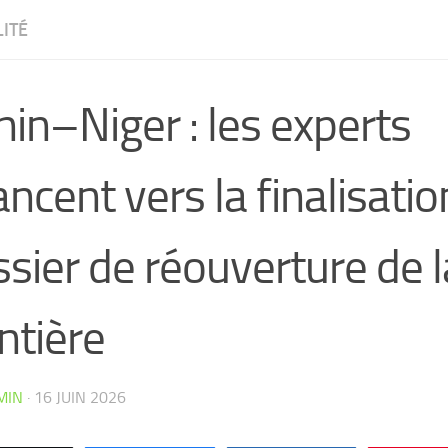
ITÉ
in–Niger : les experts
ncent vers la finalisatio
sier de réouverture de l
ntière
CW4VC7IPMY0L
MIN
·
16 JUIN 2026