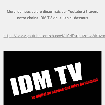
Merci de nous suivre désormais sur Youtube à travers
notre chaine IDM TV via le lien ci-dessous
https://www.youtube.com/channel/UCNPs0pu2ckwWK0v