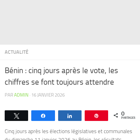
ACTUALITÉ
Bénin : cinq jours après le vote, les
chiffres se font toujours attendre
PAR
ADMIN
·
16 JANVIER 2026
0
Tweetez
Partagez
Partagez
Épingle
PARTAGES
Cinq jours après les élections législatives et communales
du dimanche 11 janvier 2026 au Bénin, les résultats