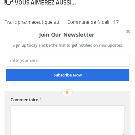
VOUS AIMEREZ AUSSI...
Trafic pharmaceutique au
Commune de N’dali : 17
Bénin : 519 kg de faux
passagers indemnes
Join Our Newsletter
médicaments saisis à
après l’éclatement d’un
Sékou
pneu de bus à Sinisson
Sign up today and be the first to get notified on new updates.
24 OCTOBRE 2025
26 AOÛT 2025
Subscribe Now
LAISSER UN COMMENTAIRE
Commentaire
*