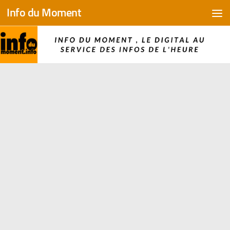
Info du Moment
Skip to content