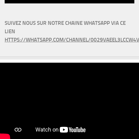
SUIVEZ NOUS SUR NOTRE CHAINE WHATSAPP VIA CE
LIEN
HTTPS://WHATSAPP.COM/CHANNEL/0029VAEEL3LCCW4V