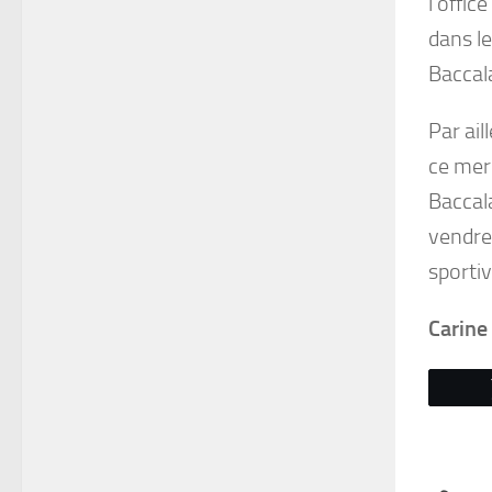
l’offic
dans le
Baccala
Par ail
ce merc
Baccal
vendred
sportiv
Carine