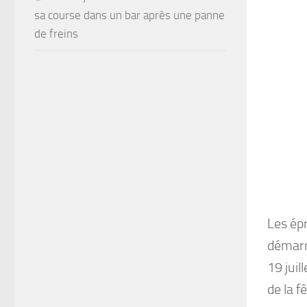
sa course dans un bar après une panne
de freins
Les ép
démarr
19 juil
de la f