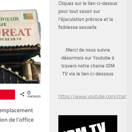
Cliquez sur le lien ci-dessus
pour
tout savoir sur
l'éjaculation précoce et la
faiblesse sexuelle
Merci de nous suivre
désormais sur Youtube à
travers notre chaine IDM
TV via le lien ci-dessous
0
Épingle
https://www.youtube.com/chan
PARTAGES
 remplacement
on de l’office