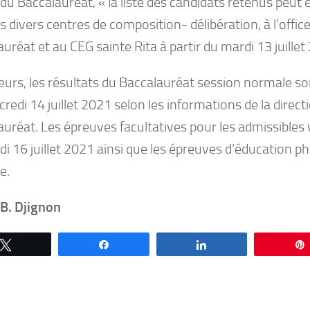
e du Baccalauréat, « la liste des candidats retenus peut
s divers centres de composition- délibération, à l’offic
uréat et au CEG sainte Rita à partir du mardi 13 juillet
leurs, les résultats du Baccalauréat session normale s
redi 14 juillet 2021 selon les informations de la directi
auréat. Les épreuves facultatives pour les admissibles
i 16 juillet 2021 ainsi que les épreuves d’éducation p
e.
 B. Djignon
Tweetez
Partagez
Partagez