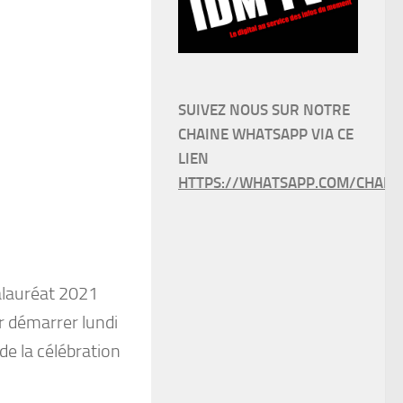
SUIVEZ NOUS SUR NOTRE
CHAINE WHATSAPP VIA CE
LIEN
HTTPS://WHATSAPP.COM/CHANN
alauréat 2021
r démarrer lundi
de la célébration