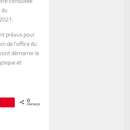
 être consultée
e du
 2021.
ont prévus pour
on de l’office du
 vont démarrer le
hysique et
0
Épingle
PARTAGES