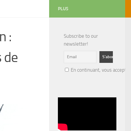
PLUS
n :
Subscribe to our
newsletter!
s de
En continuant, vous acceptez 