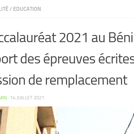
ITÉ
/
EDUCATION
ccalauréat 2021 au Béni
ort des épreuves écrite
ssion de remplacement
MIN
·
14 JUILLET 2021
CW4VC7IPMY0L