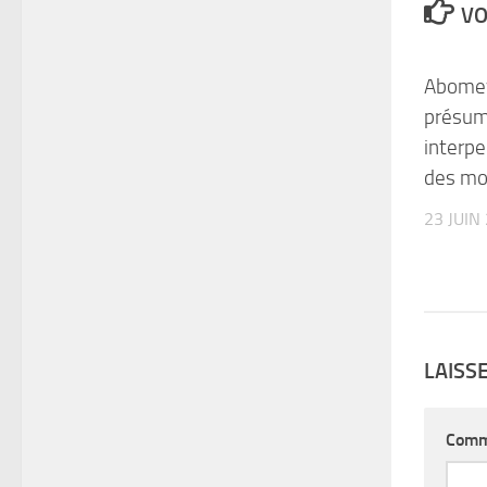
VO
Abomey-
présum
interpe
des mo
23 JUIN
LAISS
Comm