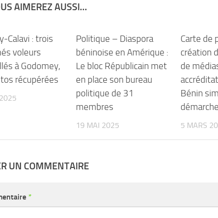
US AIMEREZ AUSSI...
Calavi : trois
Politique – Diaspora
Carte de 
és voleurs
béninoise en Amérique :
création 
llés à Godomey,
Le bloc Républicain met
de média
tos récupérées
en place son bureau
accréditat
politique de 31
Bénin simp
 2025
membres
démarches
19 MAI 2025
5 MARS 2
ER UN COMMENTAIRE
entaire
*