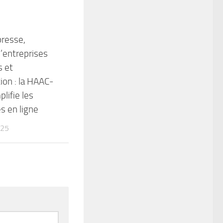
presse,
d’entreprises
s et
ion : la HAAC-
lifie les
 en ligne
025