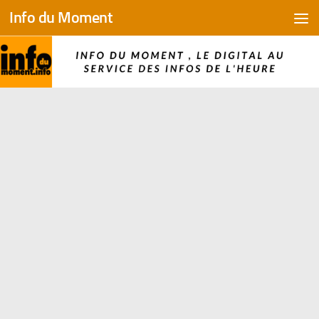
Info du Moment
Skip to content