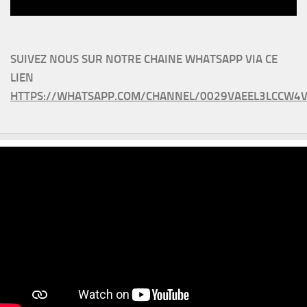
SUIVEZ NOUS SUR NOTRE CHAINE WHATSAPP VIA CE
LIEN
HTTPS://WHATSAPP.COM/CHANNEL/0029VAEEL3LCCW4V