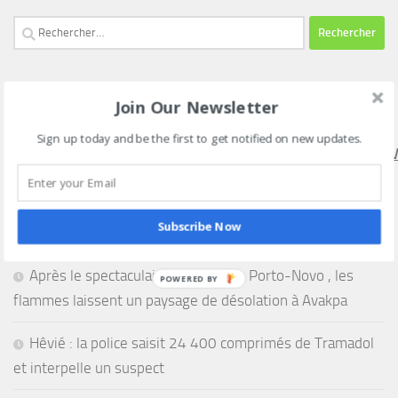
Rechercher :
Join Our Newsletter
SUIVEZ NOUS SUR NOTRE CHAINE WHATSAPP VIA CE
LIEN
Sign up today and be the first to get notified on new updates.
HTTPS://WHATSAPP.COM/CHANNEL/0029VAEEL3LCCW4V
Subscribe Now
Après le spectaculaire incendie de Porto-Novo , les
POWERED BY
flammes laissent un paysage de désolation à Avakpa
Hêvié : la police saisit 24 400 comprimés de Tramadol
et interpelle un suspect