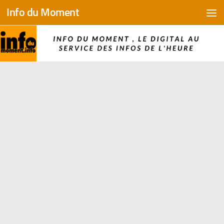
Info du Moment
Skip to content