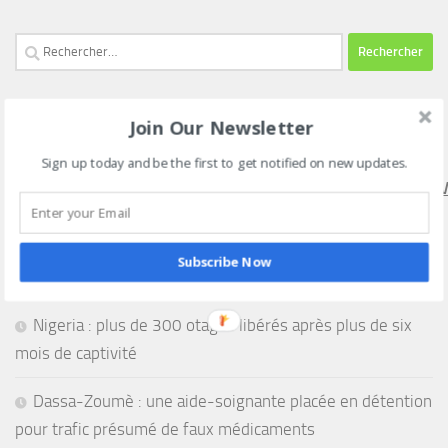
Rechercher :
Join Our Newsletter
SUIVEZ NOUS SUR NOTRE CHAINE WHATSAPP VIA CE
LIEN
Sign up today and be the first to get notified on new updates.
HTTPS://WHATSAPP.COM/CHANNEL/0029VAEEL3LCCW4V
Subscribe Now
Nigeria : plus de 300 otages libérés après plus de six
mois de captivité
Dassa-Zoumè : une aide-soignante placée en détention
pour trafic présumé de faux médicaments