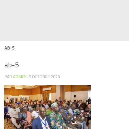
AB-5
ab-5
PAR
ADMIN
·
5 OCTOBRE 2023