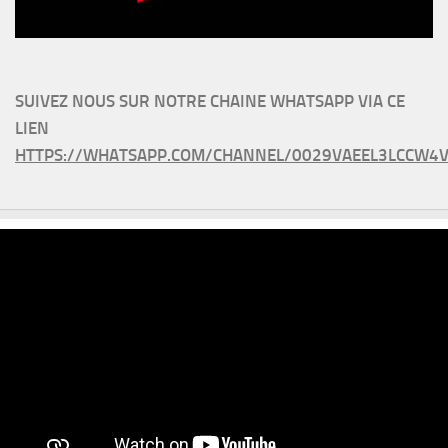
SUIVEZ NOUS SUR NOTRE CHAINE WHATSAPP VIA CE
LIEN
HTTPS://WHATSAPP.COM/CHANNEL/0029VAEEL3LCCW4V