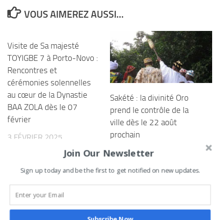
VOUS AIMEREZ AUSSI...
Visite de Sa majesté
TOYIGBE 7 à Porto-Novo :
Rencontres et
cérémonies solennelles
au cœur de la Dynastie
Sakété : la divinité Oro
BAA ZOLA dès le 07
prend le contrôle de la
février
ville dès le 22 août
prochain
3 FÉVRIER 2025
Join Our Newsletter
7 AOÛT 2021
Sign up today and be the first to get notified on new updates.
1 RÉPONSE
Commentaires
1
Pings
0
Subscribe Now