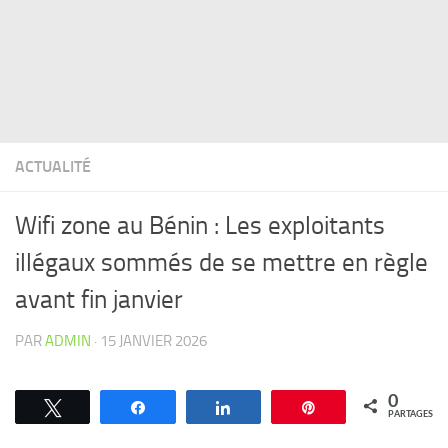
ACTUALITÉ
Wifi zone au Bénin : Les exploitants
illégaux sommés de se mettre en règle
avant fin janvier
PAR
ADMIN
·
15 JANVIER 2026
0
Tweetez
Partagez
Partagez
Épingle
PARTAGES