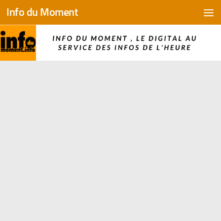
Info du Moment
Skip to content