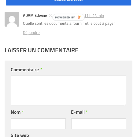
ADAM Edwine
15 janvier 2026 à 11 h 23 min
POWERED
Quelle sont les documents à fournir et le coût à payer
BY
Répondre
LAISSER UN COMMENTAIRE
Commentaire
*
Nom
*
E-mail
*
Site web