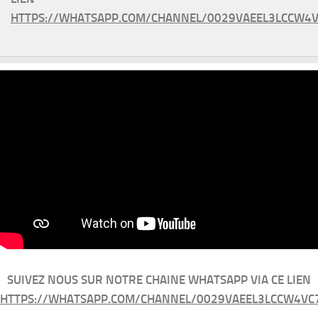
HTTPS://WHATSAPP.COM/CHANNEL/0029VAEEL3LCCW4V
SUIVEZ NOUS SUR NOTRE CHAINE WHATSAPP VIA CE LIEN
HTTPS://WHATSAPP.COM/CHANNEL/0029VAEEL3LCCW4VC