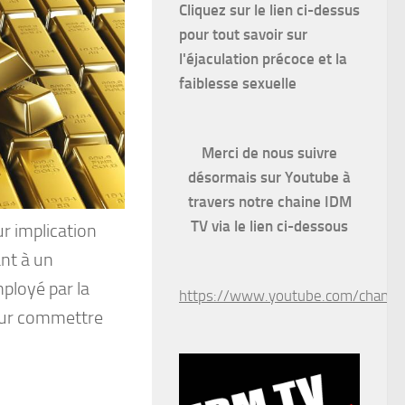
Cliquez sur le lien ci-dessus
pour
tout savoir sur
l'éjaculation précoce et la
faiblesse sexuelle
Merci de nous suivre
désormais sur Youtube à
travers notre chaine IDM
TV via le lien ci-dessous
ur implication
nt à un
mployé par la
https://www.youtube.com/chan
pour commettre