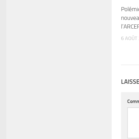
Polémi
nouveau
l’ARCEP
6 AOÛT
LAISS
Comm