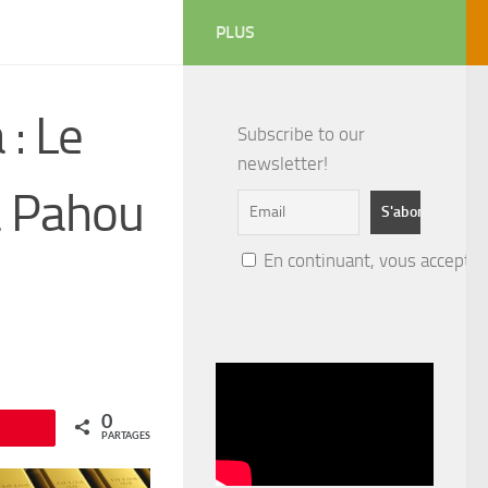
PLUS
 : Le
Subscribe to our
newsletter!
 à Pahou
En continuant, vous acceptez 
0
Épingle
PARTAGES