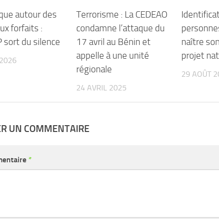
que autour des
Terrorisme : La CEDEAO
Identifica
x forfaits :
condamne l’attaque du
personnes
 sort du silence
17 avril au Bénin et
naître so
appelle à une unité
projet nat
 2026
régionale
29 AOÛT 2
24 AVRIL 2025
ER UN COMMENTAIRE
entaire
*