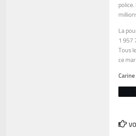
police.
million
La pour
1 957 
Tous l
ce mard
Carine
VO