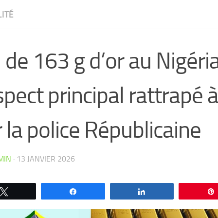
ITÉ
 de 163 g d’or au Nigéria
pect principal rattrapé
 la police Républicaine
MIN
·
13 JANVIER 2026
CW4VC7IPMY0L
Tweetez
Partagez
Partagez