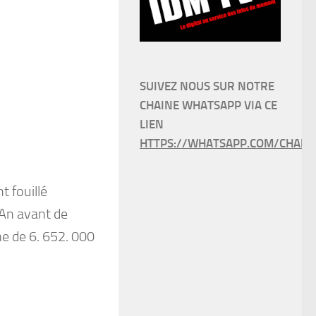
SUIVEZ NOUS SUR NOTRE
CHAINE WHATSAPP VIA CE
LIEN
HTTPS://WHATSAPP.COM/CHANN
t fouillé
 An avant de
me de 6. 652. 000