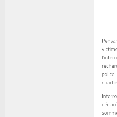
Pensant
victim
l’inter
recherc
police.
quarti
Interro
déclaré
somme j