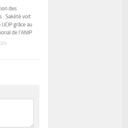
tion des
 : Sakété voit
n UCIP grâce au
ional de l’ANIP
025