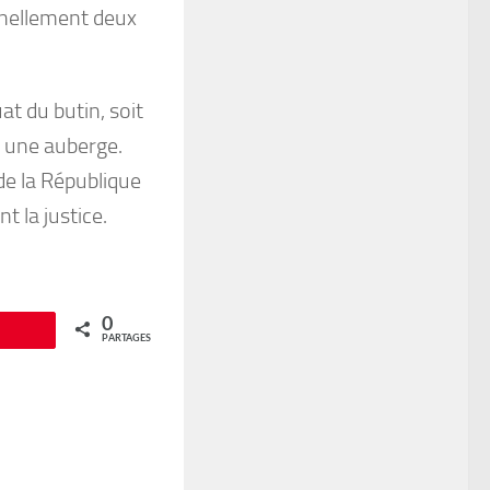
onnellement deux
at du butin, soit
s une auberge.
de la République
t la justice.
0
Épingle
PARTAGES