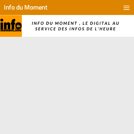
Info du Moment
Skip to content