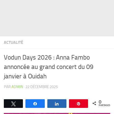
ACTUALITÉ
Vodun Days 2026 : Anna Fambo
annoncée au grand concert du 09
janvier à Ouidah
PAR
ADMIN
·
22 DÉCEMBRE 2025
0
Tweetez
Partagez
Partagez
Épingle
PARTAGES