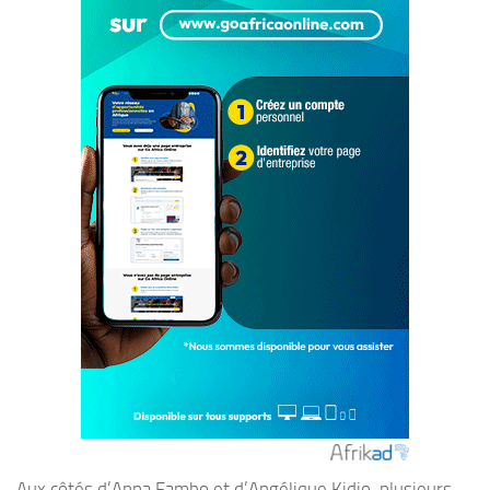
Aux côtés d’Anna Fambo et d’Angélique Kidjo, plusieurs