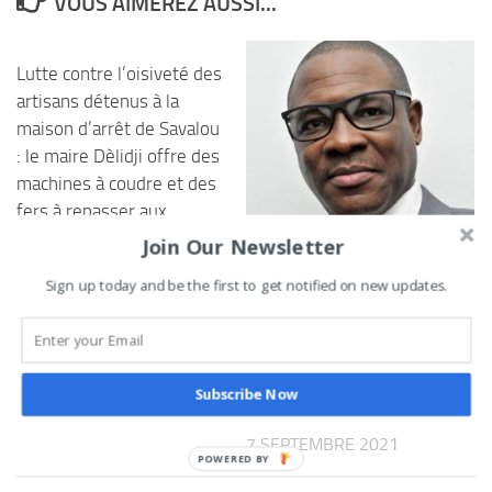
VOUS AIMEREZ AUSSI...
Lutte contre l’oisiveté des
artisans détenus à la
maison d’arrêt de Savalou
: le maire Dèlidji offre des
machines à coudre et des
fers à repasser aux
couturiers incarcérés
Join Our Newsletter
23 NOVEMBRE 2021
Sign up today and be the first to get notified on new updates.
Recrudescence des cas
graves du Covid-19 au
Bénin : le Cnpa invite les
patrons de presse à se
Subscribe Now
faire vacciner
7 SEPTEMBRE 2021