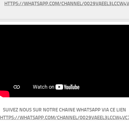
HTTPS://WHATSAPP.COM/CHANNEL/0029VAEEL3LCCW4V
SUIVEZ NOUS SUR NOTRE CHAINE WHATSAPP VIA CE LIEN
HTTPS://WHATSAPP.COM/CHANNEL/0029VAEEL3LCCW4VC