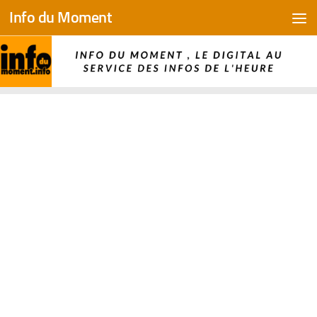
Info du Moment
Skip to content