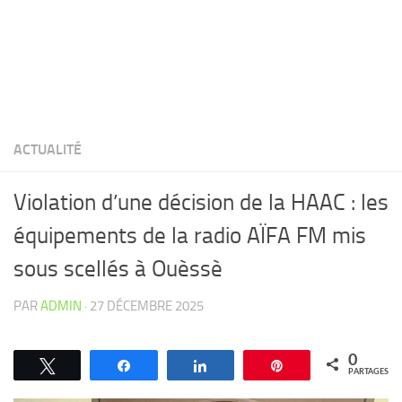
ACTUALITÉ
Violation d’une décision de la HAAC : les
équipements de la radio AÏFA FM mis
sous scellés à Ouèssè
PAR
ADMIN
·
27 DÉCEMBRE 2025
0
Tweetez
Partagez
Partagez
Épingle
PARTAGES