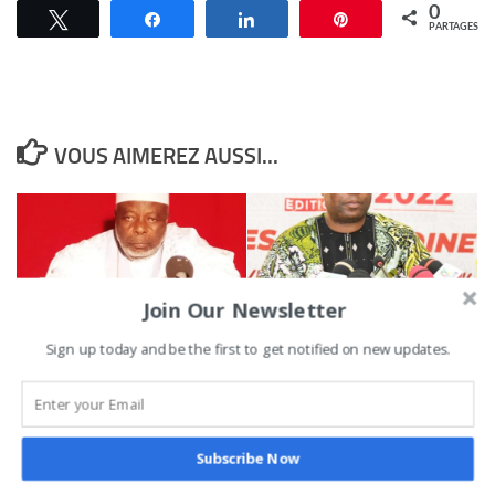
0
Tweetez
Partagez
Partagez
Épingle
PARTAGES
VOUS AIMEREZ AUSSI...
Join Our Newsletter
Aïd – El – Fitr à l’ère du
Festival international de
Sign up today and be the first to get notified on new updates.
covid-19: Les places Idi
Porto-Novo : le maire
restent inanimées ce
Charlemagne Yankoty
dimanche
présente les innovations
de la 5ème édition à
24 MAI 2020
Subscribe Now
travers une conférence de