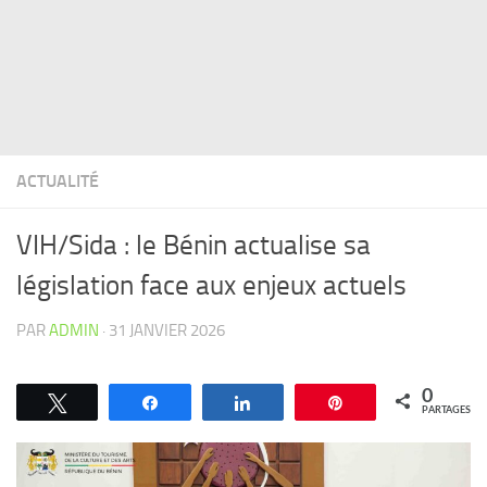
ACTUALITÉ
VIH/Sida : le Bénin actualise sa
législation face aux enjeux actuels
PAR
ADMIN
·
31 JANVIER 2026
0
Tweetez
Partagez
Partagez
Épingle
PARTAGES