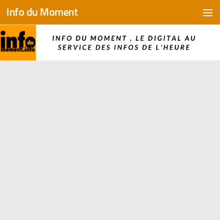
Info du Moment
Skip to content