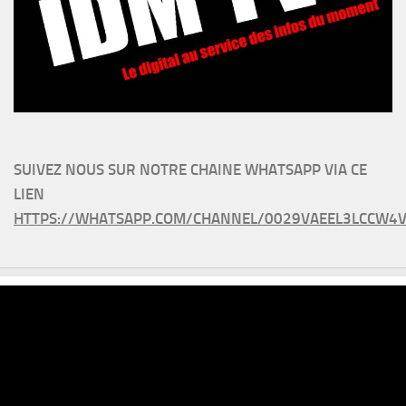
SUIVEZ NOUS SUR NOTRE CHAINE WHATSAPP VIA CE
LIEN
HTTPS://WHATSAPP.COM/CHANNEL/0029VAEEL3LCCW4V