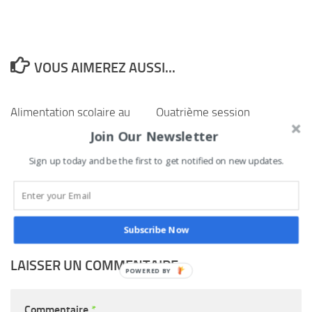
VOUS AIMEREZ AUSSI...
Alimentation scolaire au
Quatrième session
Bénin : cap sur les acquis
ordinaire à Adjarra : le
Join Our Newsletter
et regard vers l’avenir
Conseil communal fait le
Sign up today and be the first to get notified on new updates.
point et se projette vers
6 MAI 2025
2026
30 OCTOBRE 2025
Subscribe Now
LAISSER UN COMMENTAIRE
Commentaire
*