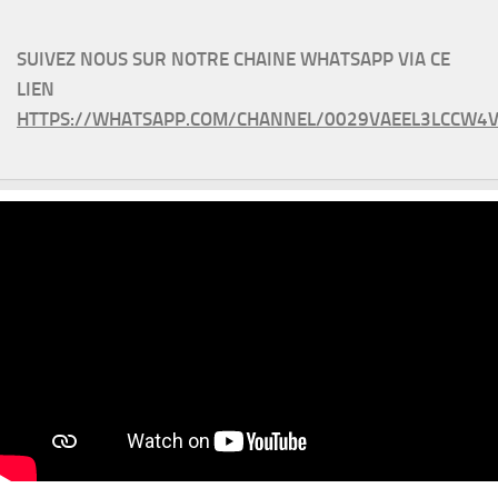
SUIVEZ NOUS SUR NOTRE CHAINE WHATSAPP VIA CE
LIEN
HTTPS://WHATSAPP.COM/CHANNEL/0029VAEEL3LCCW4V