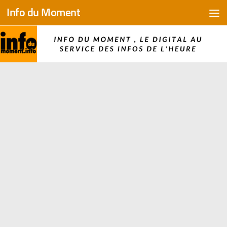
Info du Moment
Skip to content