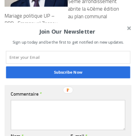
5ème arrondissement
abrite la 40ème édition
Mariage politique UP –
au plan communal
PRD : Emmanuel Zossou
2 JUIN 2024
Join Our Newsletter
donne 03 raisons qui
justifient son satisfecit
Sign up today and be the first to get notified on new updates.
26 AOÛT 2022
Subscribe Now
LAISSER UN COMMENTAIRE
Commentaire
*