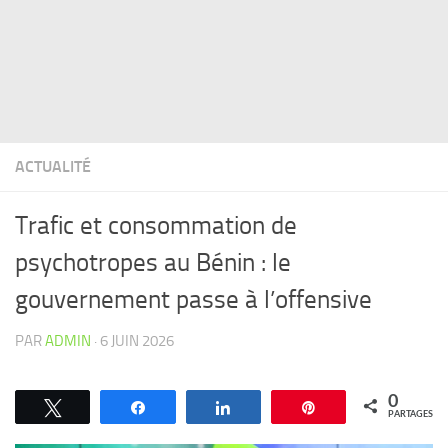
ACTUALITÉ
Trafic et consommation de
psychotropes au Bénin : le
gouvernement passe à l’offensive
PAR
ADMIN
·
6 JUIN 2026
0
Tweetez
Partagez
Partagez
Épingle
PARTAGES