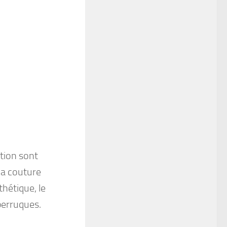
tion sont
la couture
sthétique, le
perruques.