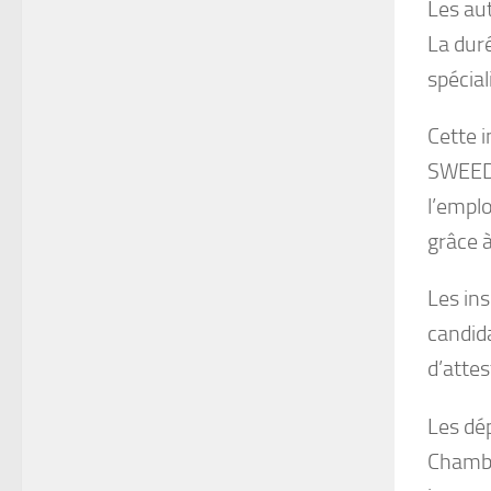
Les aut
La duré
spécial
Cette i
SWEED. 
l’emplo
grâce 
Les in
candid
d’attes
Les dé
Chambr