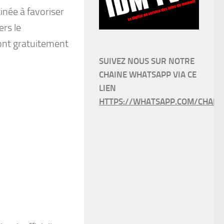
inée à favoriser
ers le
ont gratuitement
SUIVEZ NOUS SUR NOTRE
CHAINE WHATSAPP VIA CE
LIEN
HTTPS://WHATSAPP.COM/CHANN