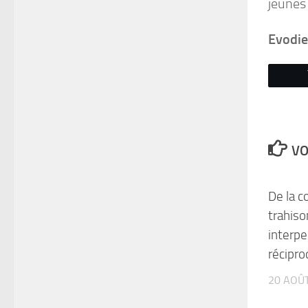
jeunes
Evodi
VO
De la c
trahiso
interpe
récipr
20 AOÛ