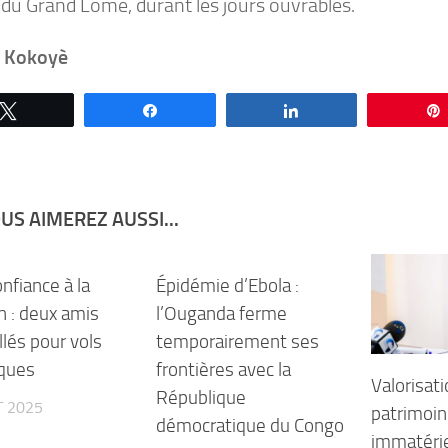
 du Grand Lomé, durant les jours ouvrables.
e Kokoyè
Tweetez
Partagez
Partagez
US AIMEREZ AUSSI...
onfiance à la
Épidémie d’Ebola :
n : deux amis
l’Ouganda ferme
llés pour vols
temporairement ses
oques
frontières avec la
Valorisat
République
T 2025
patrimoin
démocratique du Congo
immatérie