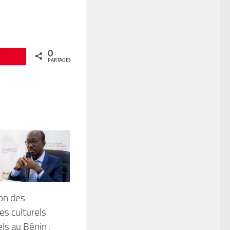
0
Épingle
PARTAGES
ion des
es culturels
ls au Bénin :