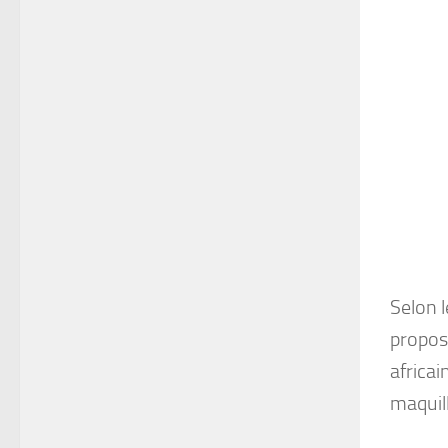
Selon 
propos
africai
maquill