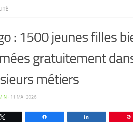
ITÉ
o : 1500 jeunes filles bi
rmées gratuitement dan
sieurs métiers
MIN
·
11 MAI 2026
CW4VC7IPMY0L
Tweetez
Partagez
Partagez