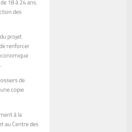
 de 18 à 24 ans.
ction des
 du projet
 de renforcer
e économique
.
dossiers de
’une copie
ment à la
t au Centre des