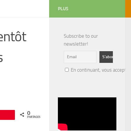
PLUS
entôt
Subscribe to our
newsletter!
s
En continuant, vous acceptez 
0
Épingle
PARTAGES