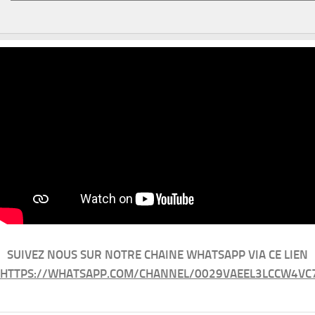
SUIVEZ NOUS SUR NOTRE CHAINE WHATSAPP VIA CE LIEN
HTTPS://WHATSAPP.COM/CHANNEL/0029VAEEL3LCCW4VC