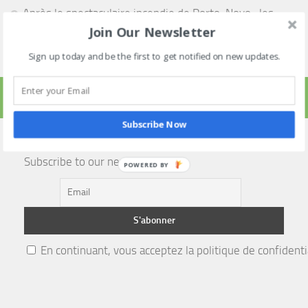
Après le spectaculaire incendie de Porto-Novo , les
Join Our Newsletter
flammes laissent un paysage de désolation à Avakpa
Sign up today and be the first to get notified on new updates.
PLUS
Subscribe Now
Subscribe to our newsletter!
POWERED BY
En continuant, vous acceptez la politique de confidenti