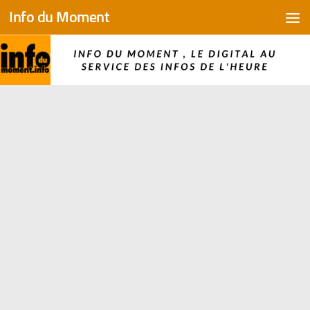
Info du Moment
Skip to content