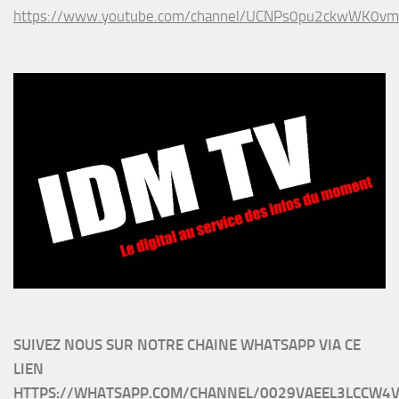
https://www.youtube.com/channel/UCNPs0pu2ckwWK0v
SUIVEZ NOUS SUR NOTRE CHAINE WHATSAPP VIA CE
LIEN
HTTPS://WHATSAPP.COM/CHANNEL/0029VAEEL3LCCW4V