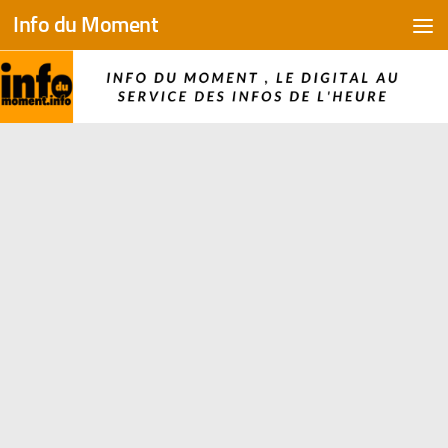
Info du Moment
Skip to content