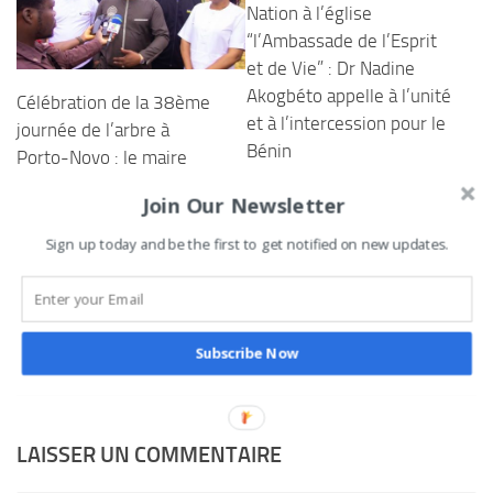
Nation à l’église
“l’Ambassade de l’Esprit
et de Vie” : Dr Nadine
Akogbéto appelle à l’unité
Célébration de la 38ème
et à l’intercession pour le
journée de l’arbre à
Bénin
Porto-Novo : le maire
Charlemagne Yankoty et
31 AOÛT 2025
Join Our Newsletter
la SE Isabelle Essou
réaffirment leur
Sign up today and be the first to get notified on new updates.
engagement à faire de
Porto-Novo une ville plus
verte
Subscribe Now
2 JUIN 2022
LAISSER UN COMMENTAIRE