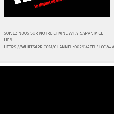
SUIVEZ NOUS SUR NOTRE CHAINE WHATSAPP VIA CE
LIEN
HTTPS://WHATSAPP.COM/CHANNEL/0029VAEEL3LCCW4V