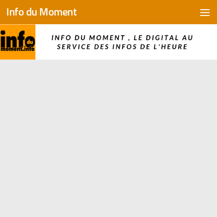
Info du Moment
Skip to content