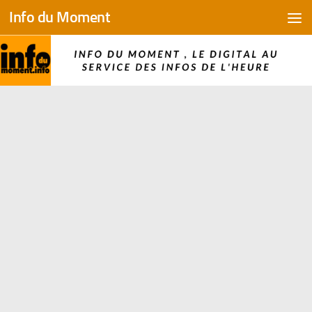
Info du Moment
Skip to content