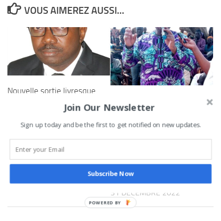
VOUS AIMEREZ AUSSI...
Nouvelle sortie livresque
Campagne électorale dans
au Bénin : Mathieu Cossi
Join Our Newsletter
la 7ème Circonscription
AIHUNZOUN sort un essai
électorale : Le candidat
Sign up today and be the first to get notified on new updates.
qui invite à
BR, Robert Gbian accueilli
l’autonomisation
dans plusieurs localités
financière au sein de
de Bembèrèkè ce
l’UEMOA
Subscribe Now
vendredi
3 FÉVRIER 2023
31 DÉCEMBRE 2022