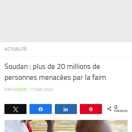
ACTUALITÉ
Soudan : plus de 20 millions de
personnes menacées par la faim
PAR
ADMIN
·
17 MAI 2026
0
Tweetez
Partagez
Partagez
Épingle
PARTAGES