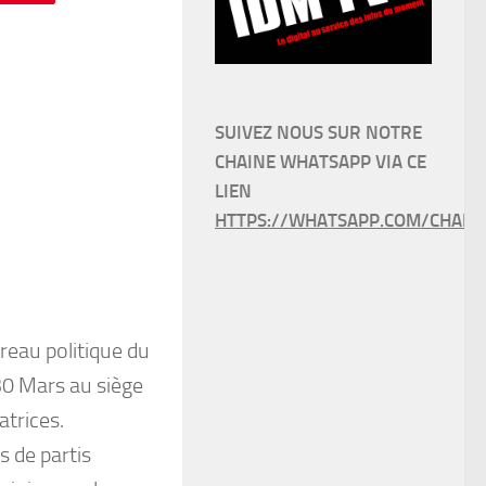
SUIVEZ NOUS SUR NOTRE
CHAINE WHATSAPP VIA CE
LIEN
HTTPS://WHATSAPP.COM/CHANN
eau politique du
 30 Mars au siège
trices.
 de partis