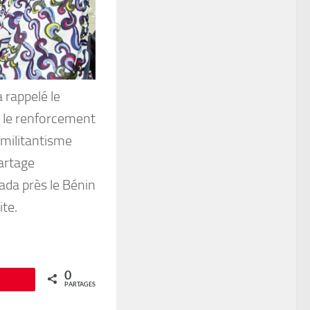
a rappelé le
et le renforcement
 militantisme
partage
ada près le Bénin
ite.
0
Épingle
PARTAGES