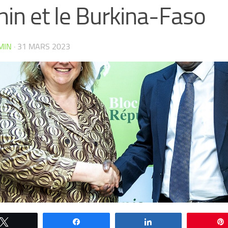
in et le Burkina-Faso
MIN
·
31 MARS 2023
Tweetez
Partagez
Partagez