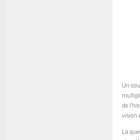
Un sou
multip
de l’hi
vision 
La ques