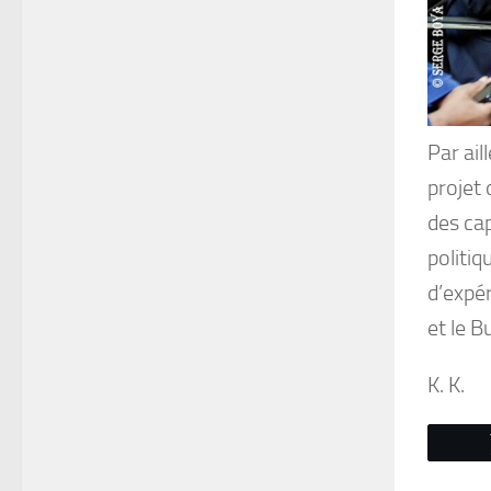
Par ail
projet 
des cap
politiq
d’expé
et le B
K. K.