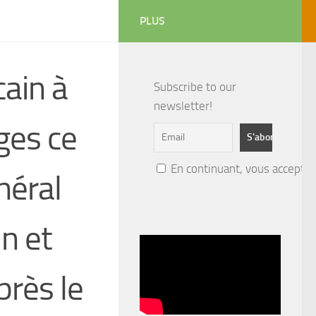
PLUS
cain à
Subscribe to our
newsletter!
ges ce
En continuant, vous acceptez 
néral
n et
près le