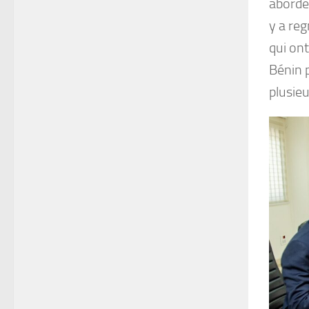
abordé 
y a re
qui ont
Bénin 
plusie