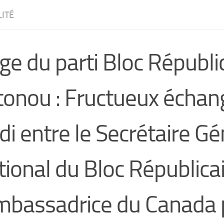
ITÉ
ge du parti Bloc Républi
tonou : Fructueux échan
di entre le Secrétaire Gé
ional du Bloc Républicai
ambassadrice du Canada 
CW4VC7IPMY0L