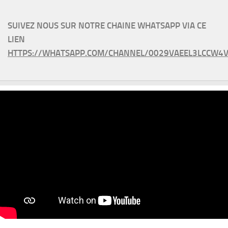
SUIVEZ NOUS SUR NOTRE CHAINE WHATSAPP VIA CE
LIEN
HTTPS://WHATSAPP.COM/CHANNEL/0029VAEEL3LCCW4V