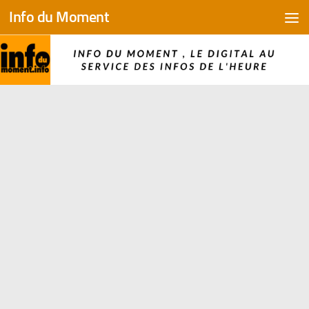
Info du Moment
Skip to content