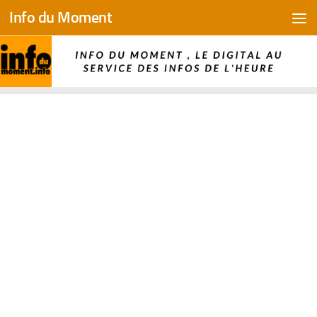
Info du Moment
Skip to content