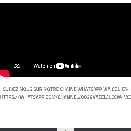
SUIVEZ NOUS SUR NOTRE CHAINE WHATSAPP VIA CE LIEN
HTTPS://WHATSAPP.COM/CHANNEL/0029VAEEL3LCCW4VC