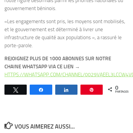
route figure désormais parmi les priorités nationales du
gouvernement béninois.
«Les engagements sont pris, les moyens sont mobilisés,
et le gouvernement est déterminé à livrer une
infrastructure de qualité aux populations », a rassuré le
porte-parole.
REJOIGNEZ PLUS DE 1000 ABONNES SUR NOTRE
CHAINE WHATSAPP VIA CE LIEN →
HTTPS://WHATSAPP.COM/CHANNEL/0029VAEEL3LCCW4V
0
Tweetez
Partagez
Partagez
Épingle
PARTAGES
VOUS AIMEREZ AUSSI...