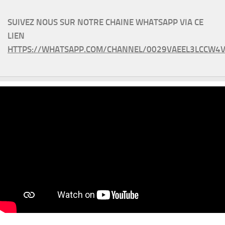
SUIVEZ NOUS SUR NOTRE CHAINE WHATSAPP VIA CE
LIEN
HTTPS://WHATSAPP.COM/CHANNEL/0029VAEEL3LCCW4V