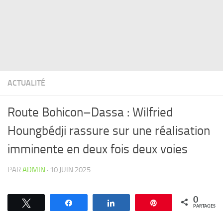
ACTUALITÉ
Route Bohicon–Dassa : Wilfried
Houngbédji rassure sur une réalisation
imminente en deux fois deux voies
PAR
ADMIN
·
10 JUIN 2025
0
Tweetez
Partagez
Partagez
Épingle
PARTAGES