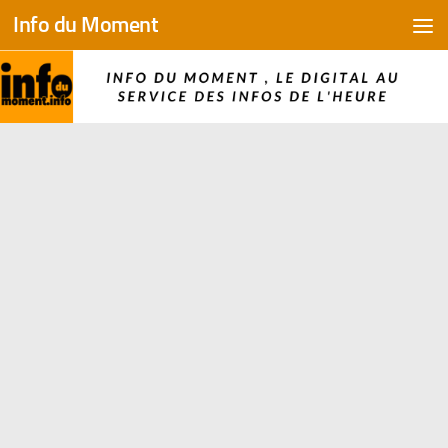
Info du Moment
Skip to content