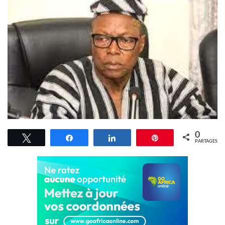
0
Tweetez
Partagez
Partagez
Épingle
PARTAGES