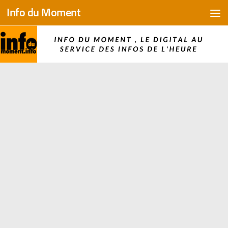
Info du Moment
Skip to content