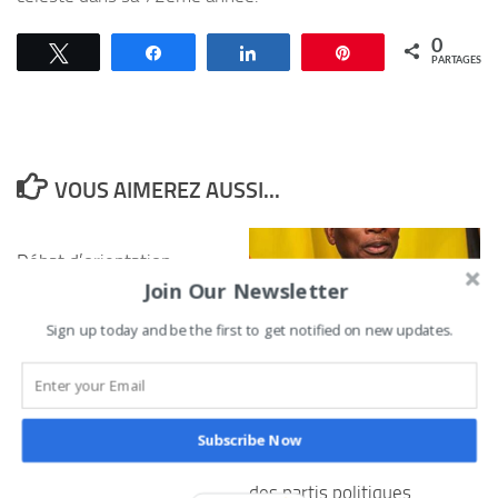
0
Tweetez
Partagez
Partagez
Épingle
PARTAGES
VOUS AIMEREZ AUSSI...
Débat d’orientation
Join Our Newsletter
budgétaire 2027-2029 :
le député Louis
Sign up today and be the first to get notified on new updates.
Koukpémédji plaide pour
le maintien du soutien
Bénin – Importante
aux dialysés
séance de concertation ce
mercredi entre Patrice
24 JUIN 2026
Subscribe Now
Talon et les responsables
des partis politiques