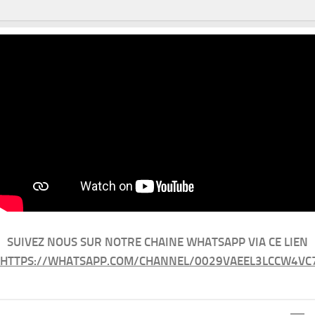
SUIVEZ NOUS SUR NOTRE CHAINE WHATSAPP VIA CE LIEN
HTTPS://WHATSAPP.COM/CHANNEL/0029VAEEL3LCCW4VC