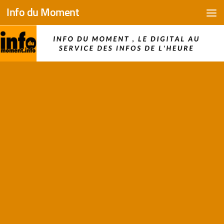
Info du Moment
Skip to content