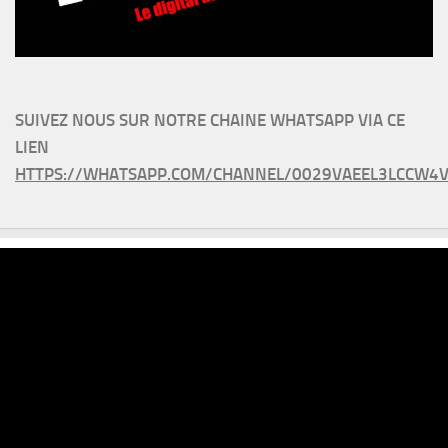
SUIVEZ NOUS SUR NOTRE CHAINE WHATSAPP VIA CE
LIEN
HTTPS://WHATSAPP.COM/CHANNEL/0029VAEEL3LCCW4V