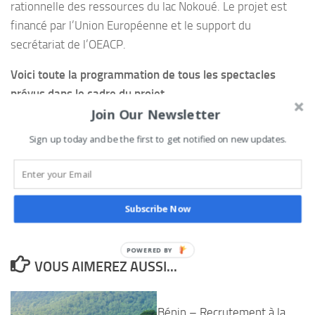
rationnelle des ressources du lac Nokoué. Le projet est
financé par l’Union Européenne et le support du
secrétariat de l’OEACP.
Voici toute la programmation de tous les spectacles
prévus dans le cadre du projet
Join Our Newsletter
Programmation-des-diffusions-immersions
Télécharger
Sign up today and be the first to get notified on new updates.
Ghislain DOSSA KAKPO
0
Tweetez
Partagez
Partagez
Épingle
PARTAGES
Subscribe Now
VOUS AIMEREZ AUSSI...
Bénin – Recrutement à la