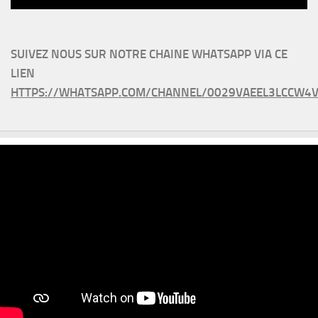
SUIVEZ NOUS SUR NOTRE CHAINE WHATSAPP VIA CE
LIEN
HTTPS://WHATSAPP.COM/CHANNEL/0029VAEEL3LCCW4V