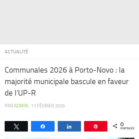
ACTUALITÉ
Communales 2026 à Porto-Novo : la
majorité municipale bascule en faveur
de l’UP-R
PAR
ADMIN
·
11 FÉVRIER 2026
0
Tweetez
Partagez
Partagez
Épingle
PARTAGES