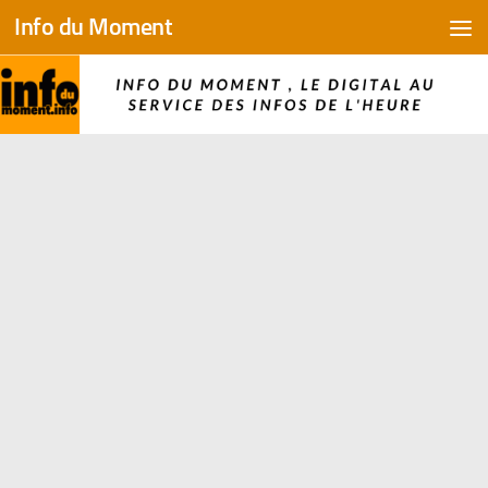
Info du Moment
Skip to content