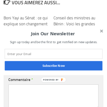
VOUS AIMEREZ AUSSI...
Boni Yayi au Sénat : ce qui
Conseil des ministres au
explique son changement
Bénin : Voici les grandes
de position
décisions prises ce 21
Join Our Newsletter
janvier 2026
23 JUILLET 2026
Sign up today and be the first to get notified on new updates.
21 JANVIER 2026
LAISSER UN COMMENTAIRE
Subscribe Now
Commentaire
*