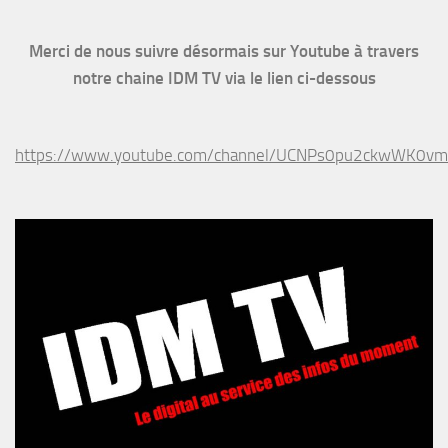
Merci de nous suivre désormais sur Youtube à travers
notre chaine IDM TV via le lien ci-dessous
https://www.youtube.com/channel/UCNPs0pu2ckwWK0v